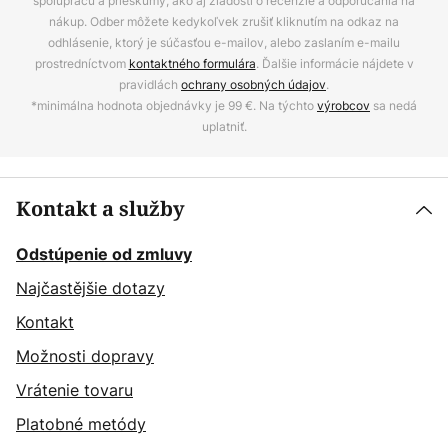
spoluprácu a prieskumy, ako aj žiadosti o recenzie a odporúčania na
nákup. Odber môžete kedykoľvek zrušiť kliknutím na odkaz na
odhlásenie, ktorý je súčasťou e-mailov, alebo zaslaním e-mailu
prostredníctvom
kontaktného formulára
. Ďalšie informácie nájdete v
pravidlách
ochrany osobných údajov
.
*minimálna hodnota objednávky je 99 €. Na týchto
výrobcov
sa nedá
uplatniť.
Kontakt a služby
Odstúpenie od zmluvy
Najčastějšie dotazy
Kontakt
Možnosti dopravy
Vrátenie tovaru
Platobné metódy