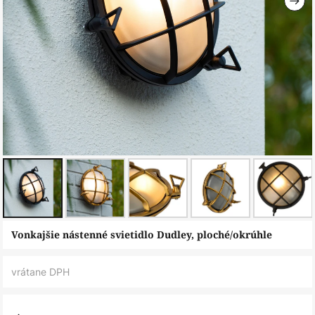
Preskočiť
Vonkajšie nástenné svietidlo Dudley, ploché/okrúhle
na
začiatok
vrátane DPH
galérie
obrázkov