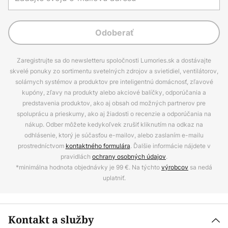
Odoberať
Zaregistrujte sa do newsletteru spoločnosti Lumories.sk a dostávajte
skvelé ponuky zo sortimentu svetelných zdrojov a svietidiel, ventilátorov,
solárnych systémov a produktov pre inteligentnú domácnosť, zľavové
kupóny, zľavy na produkty alebo akciové balíčky, odporúčania a
predstavenia produktov, ako aj obsah od možných partnerov pre
spoluprácu a prieskumy, ako aj žiadosti o recenzie a odporúčania na
nákup. Odber môžete kedykoľvek zrušiť kliknutím na odkaz na
odhlásenie, ktorý je súčasťou e-mailov, alebo zaslaním e-mailu
prostredníctvom
kontaktného formulára
. Ďalšie informácie nájdete v
pravidlách
ochrany osobných údajov
.
*minimálna hodnota objednávky je 99 €. Na týchto
výrobcov
sa nedá
uplatniť.
Kontakt a služby