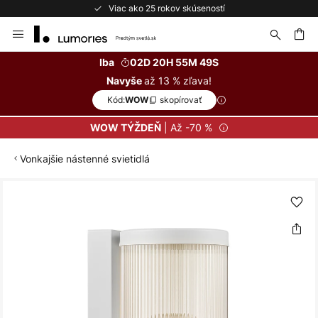
Viac ako 25 rokov skúseností
Skip
to
Content
ať
Iba
02D 20H 55M 49S
až 13 % zľava!
Navyše
Kód:
skopírovať
WOW
| Až -70 %
WOW TÝŽDEŇ
Vonkajšie nástenné svietidlá
Preskočiť
na
koniec
galérie
obrázkov