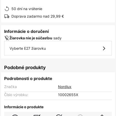
obrázkov
50 dní na vrátenie
Doprava zadarmo nad 29,99 €
Informácie o doručení
sady
Žiarovka nie je súčasťou
Vyberte E27 žiarovku
Podobné produkty
Podrobnosti o produkte
Značka
Nordlux
Číslo výrobku:
10002655X
Informácie o produkte