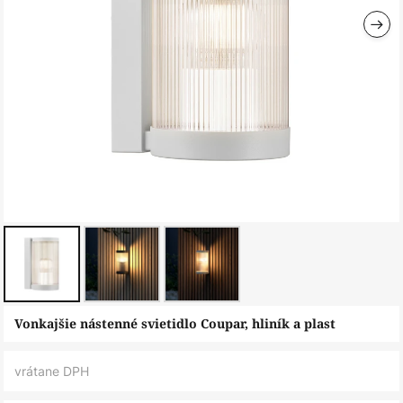
Preskočiť
Vonkajšie nástenné svietidlo Coupar, hliník a plast
na
začiatok
vrátane DPH
galérie