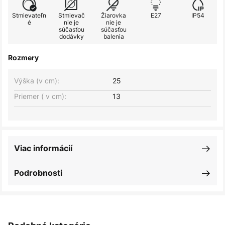
Stmievateľn
Stmievač
Žiarovka
E27
IP54
é
nie je
nie je
súčasťou
súčasťou
dodávky
balenia
Rozmery
Výška (v cm):
25
Priemer ( v cm):
13
Viac informácií
Podrobnosti