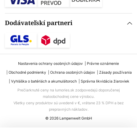
Dodávateľskí partneri
Nastavenia ochrany osobných údajov
Právne oznámenie
Obchodné podmienky
Ochrana osobných údajov
Zásady používania
Vyhláška o batériách a akumulátoroch
Správna likvidácia žiaroviek
Prečiarknuté ceny na lumories.sk zodpovedajú doporučenej
maloobchodnej cene výrobcu.
Všetky ceny produktov sú uvedené v €, vrátane 23 % DPH a bez
prepravných nákladov.
© 2026 Lampenwelt GmbH