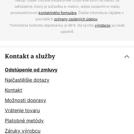
nákup. Odber môžete kedykoľvek zrušiť kliknutím na odkaz na
odhlásenie, ktorý je súčasťou e-mailov, alebo zaslaním e-mailu
prostredníctvom
kontaktného formulára
. Ďalšie informácie nájdete v
pravidlách
ochrany osobných údajov
.
*minimálna hodnota objednávky je 99 €. Na týchto
výrobcov
sa nedá
uplatniť.
Kontakt a služby
Odstúpenie od zmluvy
Najčastějšie dotazy
Kontakt
Možnosti dopravy
Vrátenie tovaru
Platobné metódy
Záruky výrobcu