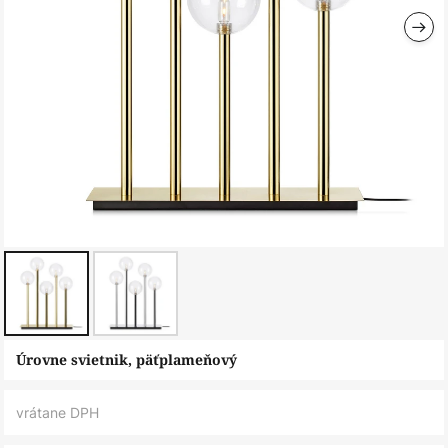
Preskočiť
Úrovne svietnik, päťplameňový
na
začiatok
vrátane DPH
galérie