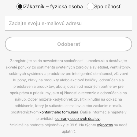
Zákazník – fyzická osoba
Spoločnosť
Odoberať
Zaregistrujte sa do newsletteru spoločnosti Lumories.sk a dostávajte
skvelé ponuky zo sortimentu svetelných zdrojov a svietidiel, ventilátorov,
solárnych systémov a produktov pre inteligentnú domácnosť, zľavové
kupóny, zľavy na produkty alebo akciové balíčky, odporúčania a
predstavenia produktov, ako aj obsah od možných partnerov pre
spoluprácu a prieskumy, ako aj žiadosti o recenzie a odporúčania na
nákup. Odber môžete kedykoľvek zrušiť kliknutím na odkaz na
odhlásenie, ktorý je súčasťou e-mailov, alebo zaslaním e-mailu
prostredníctvom
kontaktného formulára
. Ďalšie informácie nájdete v
pravidlách
ochrany osobných údajov
.
*minimálna hodnota objednávky je 99 €. Na týchto
výrobcov
sa nedá
uplatniť.