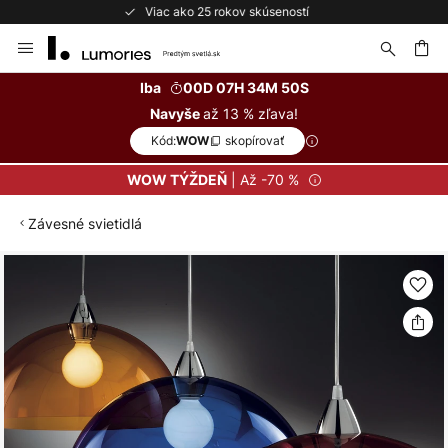
Bezplatné vrátenie do 50 dní
Skip
to
Content
ať
Iba
00D 07H 34M 49S
až 13 % zľava!
Navyše
Kód:
skopírovať
WOW
| Až -70 %
WOW TÝŽDEŇ
Závesné svietidlá
Preskočiť
na
koniec
galérie
obrázkov