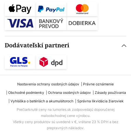
Dodávateľskí partneri
Nastavenia ochrany osobných údajov
Právne oznámenie
Obchodné podmienky
Ochrana osobných údajov
Zásady používania
Vyhláška o batériách a akumulátoroch
Správna likvidácia žiaroviek
Prečiarknuté ceny na lumories.sk zodpovedajú doporučenej
maloobchodnej cene výrobcu.
Všetky ceny produktov sú uvedené v €, vrátane 23 % DPH a bez
prepravných nákladov.