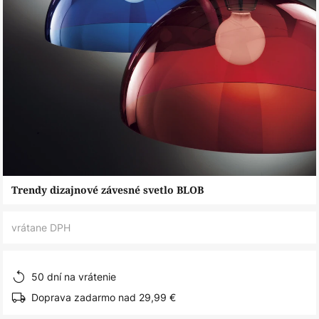
Preskočiť
Trendy dizajnové závesné svetlo BLOB
na
začiatok
vrátane DPH
galérie
obrázkov
50 dní na vrátenie
Doprava zadarmo nad 29,99 €