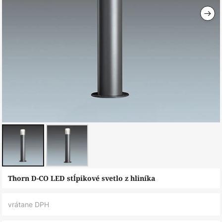
Preskočiť
Thorn D-CO LED stĺpikové svetlo z hliníka
na
začiatok
vrátane DPH
galérie