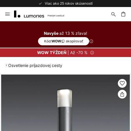
Viac ako 25 rokov skúseností
Skip
to
Content
ať
až 13 % zľava!
Navyše
Kód:
skopírovať
WOW
| Až -70 %
WOW TÝŽDEŇ
Osvetlenie príjazdovej cesty
Preskočiť
na
koniec
galérie
obrázkov