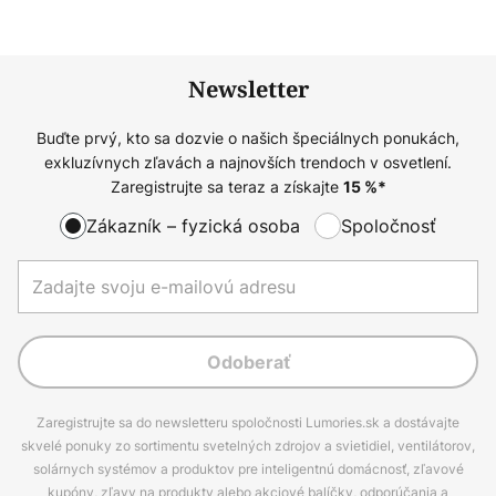
Newsletter
Buďte prvý, kto sa dozvie o našich špeciálnych ponukách,
exkluzívnych zľavách a najnovších trendoch v osvetlení.
Zaregistrujte sa teraz a získajte
15
%*
Zákazník – fyzická osoba
Spoločnosť
Odoberať
Zaregistrujte sa do newsletteru spoločnosti Lumories.sk a dostávajte
skvelé ponuky zo sortimentu svetelných zdrojov a svietidiel, ventilátorov,
solárnych systémov a produktov pre inteligentnú domácnosť, zľavové
kupóny, zľavy na produkty alebo akciové balíčky, odporúčania a