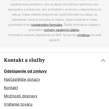
predstavenia produktov, ako aj obsah od možných partnerov pre
spoluprácu a prieskumy, ako aj žiadosti o recenzie a odporúčania na
nákup. Odber môžete kedykoľvek zrušiť kliknutím na odkaz na
odhlásenie, ktorý je súčasťou e-mailov, alebo zaslaním e-mailu
prostredníctvom
kontaktného formulára
. Ďalšie informácie nájdete v
pravidlách
ochrany osobných údajov
.
*minimálna hodnota objednávky je 99 €. Na týchto
výrobcov
sa nedá
uplatniť.
Kontakt a služby
Odstúpenie od zmluvy
Najčastějšie dotazy
Kontakt
Možnosti dopravy
Vrátenie tovaru