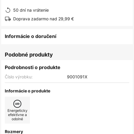
obrázkov
50 dní na vrátenie
Doprava zadarmo nad 29,99 €
Informácie o doručení
Podobné produkty
Podrobnosti o produkte
Číslo výrobku:
9001091X
Informácie o produkte
Energeticky
efektívne a
odolné
Rozmery