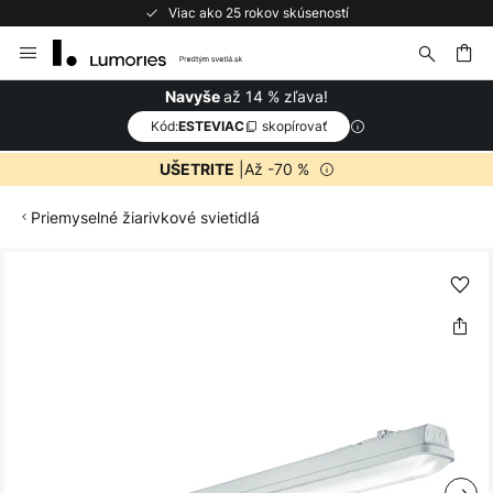
Viac ako 25 rokov skúseností
Skip
to
Content
ať
až 14 % zľava!
Navyše
Kód:
skopírovať
ESTEVIAC
|Až -70 %
UŠETRITE
Priemyselné žiarivkové svietidlá
Preskočiť
na
koniec
galérie
obrázkov