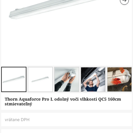
Preskočiť
Thorn Aquaforce Pro L odolný voči vlhkosti QC5 160cm
na
stmievateľný
začiatok
galérie
vrátane DPH
obrázkov