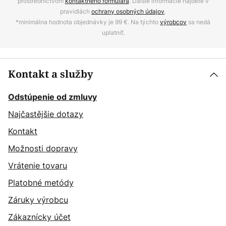
prostredníctvom
kontaktného formulára
. Ďalšie informácie nájdete v
pravidlách
ochrany osobných údajov
.
*minimálna hodnota objednávky je 99 €. Na týchto
výrobcov
sa nedá
uplatniť.
Kontakt a služby
Odstúpenie od zmluvy
Najčastějšie dotazy
Kontakt
Možnosti dopravy
Vrátenie tovaru
Platobné metódy
Záruky výrobcu
Zákaznícky účet