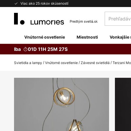
Skip
Viac ako 25 rokov skúseností
to
Prehľadávaj
Content
obchod
tu...
Vnútorné osvetlenie
Miestnosti
Vonkajšie 
Iba
01D 11H 25M 27S
Svietidla a lampy
Vnútorné osvetlenie
Závesné svietidlá
Terzani Mop
Preskočiť
na
koniec
galérie
obrázkov