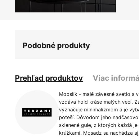
Preskočiť
na
začiatok
galérie
Podobné produkty
obrázkov
Prehľad produktov
Viac informá
Mopslík - malé závesné svetlo s 
vzdáva hold kráse malých vecí. Zá
vyznačuje minimalizmom a je vy
poteší. Dôvodom jeho nadčasovo 
sklenené gule, z ktorých každá 
krúžkami. Mosadz sa nachádza aj