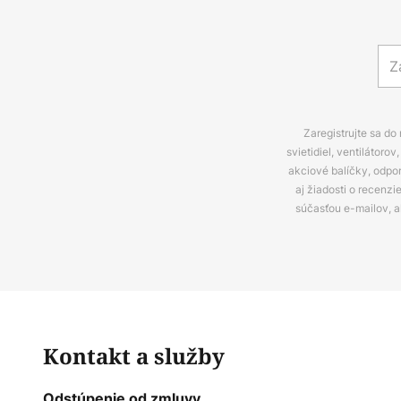
Zaregistrujte sa do
svietidiel, ventilátor
akciové balíčky, odpo
aj žiadosti o recenz
súčasťou e-mailov, 
Kontakt a služby
Odstúpenie od zmluvy