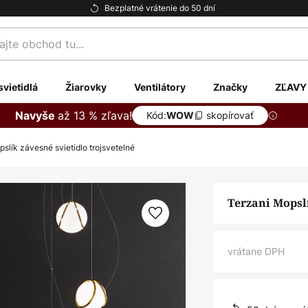
Bezplatné vrátenie do 50 dní
te
svietidlá
Žiarovky
Ventilátory
Značky
ZĽAVY
až 13 % zľava!
Navyše
Kód:
skopírovať
WOW
slík závesné svietidlo trojsvetelné
Terzani Mopslí
vrátane DPH