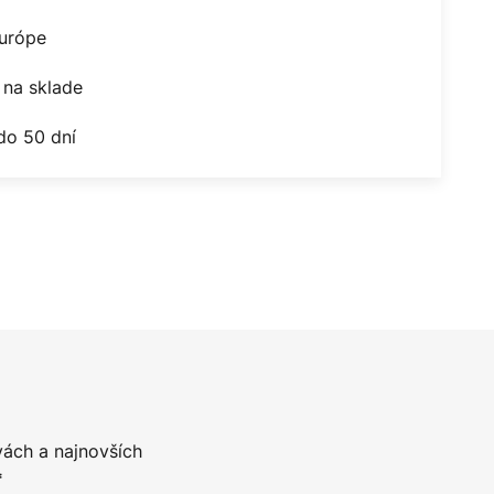
Európe
na sklade
do 50 dní
vách a najnovších
*