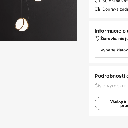
50 dní na vrá
Doprava zad
Informácie o
Žiarovka nie 
Vyberte žiaro
Podrobnosti 
Číslo výrobku:
Všetky i
pro