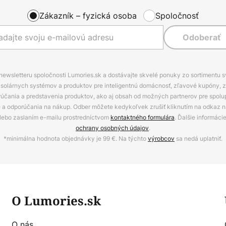
Zákazník – fyzická osoba
Spoločnosť
Odoberať
 newsletteru spoločnosti Lumories.sk a dostávajte skvelé ponuky zo sortimentu 
ov, solárnych systémov a produktov pre inteligentnú domácnosť, zľavové kupóny, 
rúčania a predstavenia produktov, ako aj obsah od možných partnerov pre spolu
ie a odporúčania na nákup. Odber môžete kedykoľvek zrušiť kliknutím na odkaz na
alebo zaslaním e-mailu prostredníctvom
kontaktného formulára
. Ďalšie informáci
ochrany osobných údajov
.
*minimálna hodnota objednávky je 99 €. Na týchto
výrobcov
sa nedá uplatniť.
O Lumories.sk
O nás