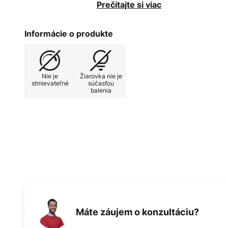
celkovému vzhľadu harmonický vzh
Prečítajte si viac
umiestnené v rôznych výškach a d
ktorá sa šikovne prenáša do miest
Informácie o produkte
François Crochet. S talianskym d
Sergiom Terzanim sa stretol náho
pre Terzaniho. Tradičné remeslo j
Nie je
Žiarovka nie je
takže svietidlá sú starostlivo ruč
stmievateľné
súčasťou
balenia
Máte záujem o konzultáciu?