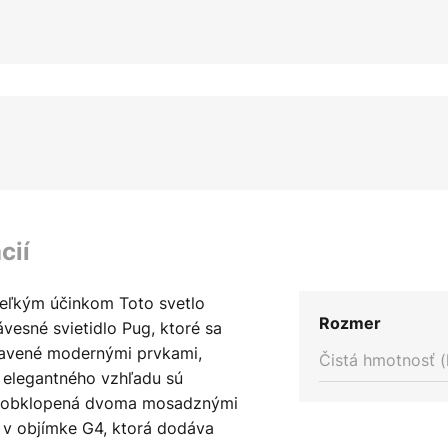
cií
veľkým účinkom Toto svetlo
Rozmer
vesné svietidlo Pug, ktoré sa
bavené modernými prvkami,
Čistá hmotnosť (
elegantného vzhľadu sú
je obklopená dvoma mosadznými
 v objímke G4, ktorá dodáva