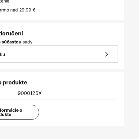
tenie
armo nad 29,99 €
 doručení
sady
je súčasťou
vku
o produkte
9000125X
nformácie o
dukte