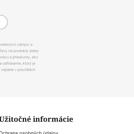
svetelných zdrojov a
zľavy na produkty alebo
prácu a prieskumy, ako
 odhlásenie, ktorý je
e nájdete v pravidlách
Užitočné informácie
Ochrana osobných údajov