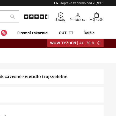
Doprava zadarmo nad 29,99 €
Hľadať
Služby
Prihlásiť sa
Môj košík
Firemní zákazníci
OUTLET
Ďalšie
| Až -70 %
WOW TÝŽDEŇ
k závesné svietidlo trojsvetelné