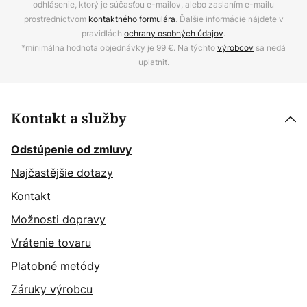
odhlásenie, ktorý je súčasťou e-mailov, alebo zaslaním e-mailu
prostredníctvom
kontaktného formulára
. Ďalšie informácie nájdete v
pravidlách
ochrany osobných údajov
.
*minimálna hodnota objednávky je 99 €. Na týchto
výrobcov
sa nedá
uplatniť.
Kontakt a služby
Odstúpenie od zmluvy
Najčastějšie dotazy
Kontakt
Možnosti dopravy
Vrátenie tovaru
Platobné metódy
Záruky výrobcu