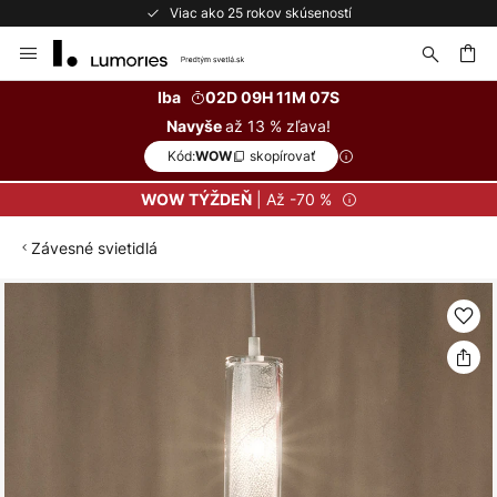
Viac ako 25 rokov skúseností
Skip
to
Content
ať
Iba
02D 09H 11M 07S
až 13 % zľava!
Navyše
Kód:
skopírovať
WOW
| Až -70 %
WOW TÝŽDEŇ
Závesné svietidlá
Preskočiť
na
koniec
galérie
obrázkov