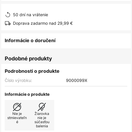
obrázkov
50 dní na vrátenie
Doprava zadarmo nad 29,99 €
Informácie o doručení
Podobné produkty
Podrobnosti o produkte
Číslo výrobku:
9000099X
Informácie o produkte
Nie je
Žiarovka
stmievateľn
nie je
é
súčasťou
balenia