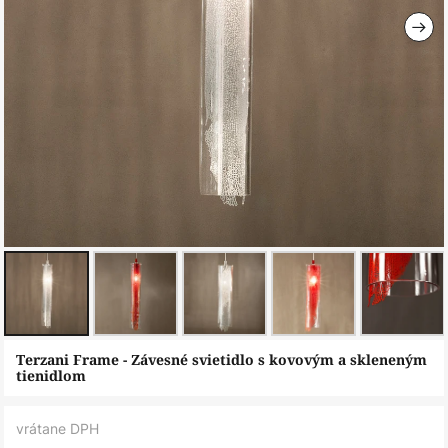
Preskočiť
Terzani Frame - Závesné svietidlo s kovovým a skleneným
na
tienidlom
začiatok
galérie
vrátane DPH