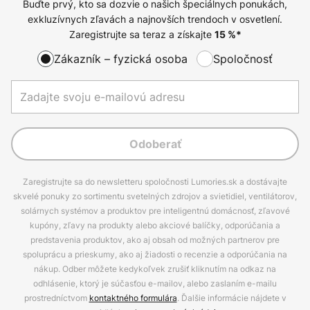
Buďte prvý, kto sa dozvie o našich špeciálnych ponukách,
exkluzívnych zľavách a najnovších trendoch v osvetlení.
Zaregistrujte sa teraz a získajte
15
%*
Zákazník – fyzická osoba
Spoločnosť
Odoberať
Zaregistrujte sa do newsletteru spoločnosti Lumories.sk a dostávajte
skvelé ponuky zo sortimentu svetelných zdrojov a svietidiel, ventilátorov,
solárnych systémov a produktov pre inteligentnú domácnosť, zľavové
kupóny, zľavy na produkty alebo akciové balíčky, odporúčania a
predstavenia produktov, ako aj obsah od možných partnerov pre
spoluprácu a prieskumy, ako aj žiadosti o recenzie a odporúčania na
nákup. Odber môžete kedykoľvek zrušiť kliknutím na odkaz na
odhlásenie, ktorý je súčasťou e-mailov, alebo zaslaním e-mailu
prostredníctvom
kontaktného formulára
. Ďalšie informácie nájdete v