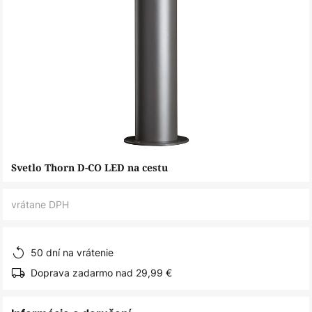
Preskočiť
Svetlo Thorn D-CO LED na cestu
na
začiatok
vrátane DPH
galérie
obrázkov
50 dní na vrátenie
Doprava zadarmo nad 29,99 €