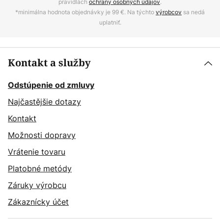
pravidlách
ochrany osobných údajov
.
*minimálna hodnota objednávky je 99 €. Na týchto
výrobcov
sa nedá
uplatniť.
Kontakt a služby
Odstúpenie od zmluvy
Najčastějšie dotazy
Kontakt
Možnosti dopravy
Vrátenie tovaru
Platobné metódy
Záruky výrobcu
Zákaznícky účet