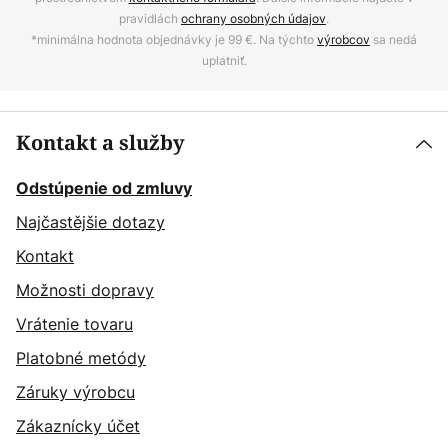
pravidlách
ochrany osobných údajov
.
*minimálna hodnota objednávky je 99 €. Na týchto
výrobcov
sa nedá
uplatniť.
Kontakt a služby
Odstúpenie od zmluvy
Najčastějšie dotazy
Kontakt
Možnosti dopravy
Vrátenie tovaru
Platobné metódy
Záruky výrobcu
Zákaznícky účet