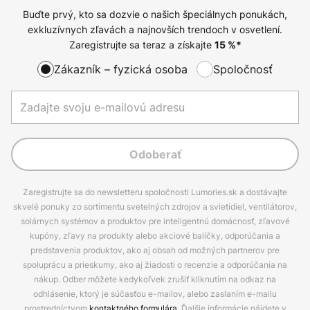
Buďte prvý, kto sa dozvie o našich špeciálnych ponukách,
exkluzívnych zľavách a najnovších trendoch v osvetlení.
Zaregistrujte sa teraz a získajte
15
%*
Zákazník – fyzická osoba
Spoločnosť
Odoberať
Zaregistrujte sa do newsletteru spoločnosti Lumories.sk a dostávajte
skvelé ponuky zo sortimentu svetelných zdrojov a svietidiel, ventilátorov,
solárnych systémov a produktov pre inteligentnú domácnosť, zľavové
kupóny, zľavy na produkty alebo akciové balíčky, odporúčania a
predstavenia produktov, ako aj obsah od možných partnerov pre
spoluprácu a prieskumy, ako aj žiadosti o recenzie a odporúčania na
nákup. Odber môžete kedykoľvek zrušiť kliknutím na odkaz na
odhlásenie, ktorý je súčasťou e-mailov, alebo zaslaním e-mailu
prostredníctvom
kontaktného formulára
. Ďalšie informácie nájdete v