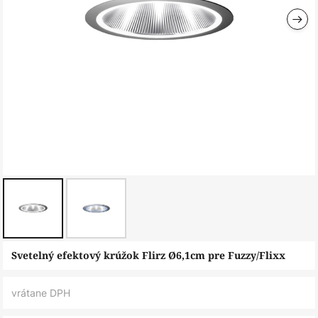
Preskočiť
Svetelný efektový krúžok Flirz Ø6,1cm pre Fuzzy/Flixx
na
začiatok
vrátane DPH
galérie