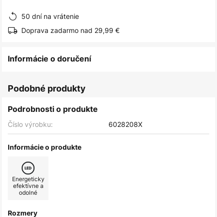
obrázkov
50 dní na vrátenie
Doprava zadarmo nad 29,99 €
Informácie o doručení
Podobné produkty
Podrobnosti o produkte
Číslo výrobku:
6028208X
Informácie o produkte
Energeticky
efektívne a
odolné
Rozmery