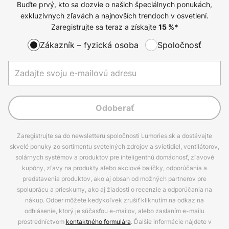
Buďte prvý, kto sa dozvie o našich špeciálnych ponukách,
exkluzívnych zľavách a najnovších trendoch v osvetlení.
Zaregistrujte sa teraz a získajte
15
%*
Zákazník – fyzická osoba
Spoločnosť
Odoberať
Zaregistrujte sa do newsletteru spoločnosti Lumories.sk a dostávajte
skvelé ponuky zo sortimentu svetelných zdrojov a svietidiel, ventilátorov,
solárnych systémov a produktov pre inteligentnú domácnosť, zľavové
kupóny, zľavy na produkty alebo akciové balíčky, odporúčania a
predstavenia produktov, ako aj obsah od možných partnerov pre
spoluprácu a prieskumy, ako aj žiadosti o recenzie a odporúčania na
nákup. Odber môžete kedykoľvek zrušiť kliknutím na odkaz na
odhlásenie, ktorý je súčasťou e-mailov, alebo zaslaním e-mailu
prostredníctvom
kontaktného formulára
. Ďalšie informácie nájdete v