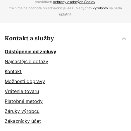
pravidlách
ochrany osobných údajov
.
*minimálna hodnota objednávky je 99 €. Na týchto
výrobcov
sa nedá
uplatniť.
Kontakt a služby
Odstúpenie od zmluvy
Najčastějšie dotazy
Kontakt
Možnosti dopravy
Vrátenie tovaru
Platobné metódy
Záruky výrobcu
Zákaznícky účet