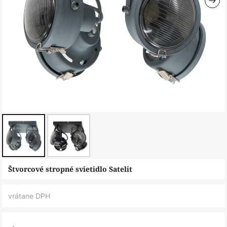
Preskočiť
Štvorcové stropné svietidlo Satelit
na
začiatok
vrátane DPH
galérie
obrázkov