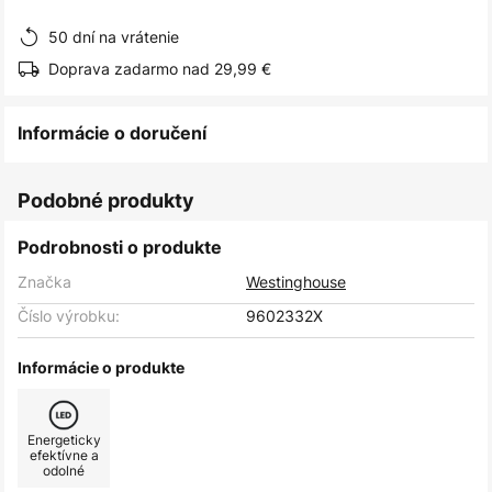
obrázkov
50 dní na vrátenie
Doprava zadarmo nad 29,99 €
Informácie o doručení
Podobné produkty
Podrobnosti o produkte
Značka
Westinghouse
Číslo výrobku:
9602332X
Informácie o produkte
Energeticky
efektívne a
odolné