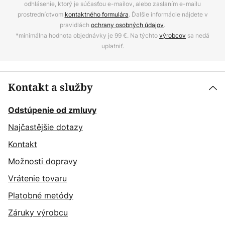
odhlásenie, ktorý je súčasťou e-mailov, alebo zaslaním e-mailu
prostredníctvom
kontaktného formulára
. Ďalšie informácie nájdete v
pravidlách
ochrany osobných údajov
.
*minimálna hodnota objednávky je 99 €. Na týchto
výrobcov
sa nedá
uplatniť.
Kontakt a služby
Odstúpenie od zmluvy
Najčastějšie dotazy
Kontakt
Možnosti dopravy
Vrátenie tovaru
Platobné metódy
Záruky výrobcu