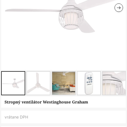
Preskočiť
Stropný ventilátor Westinghouse Graham
na
začiatok
vrátane DPH
galérie