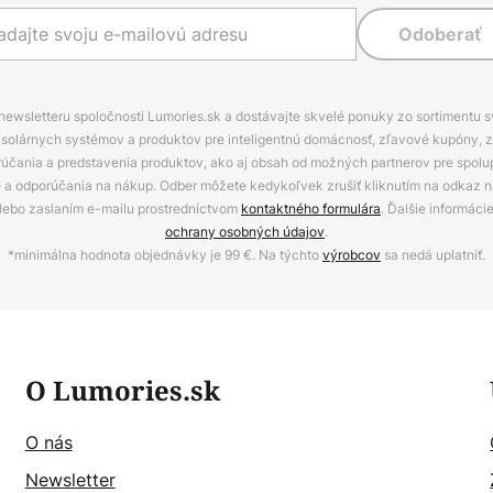
Odoberať
 newsletteru spoločnosti Lumories.sk a dostávajte skvelé ponuky zo sortimentu 
ov, solárnych systémov a produktov pre inteligentnú domácnosť, zľavové kupóny, 
rúčania a predstavenia produktov, ako aj obsah od možných partnerov pre spolu
ie a odporúčania na nákup. Odber môžete kedykoľvek zrušiť kliknutím na odkaz na
alebo zaslaním e-mailu prostredníctvom
kontaktného formulára
. Ďalšie informáci
ochrany osobných údajov
.
*minimálna hodnota objednávky je 99 €. Na týchto
výrobcov
sa nedá uplatniť.
O Lumories.sk
O nás
Newsletter