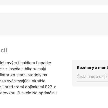
cií
klietkovým tienidlom Lopatky
Rozmery a mont
ett z jaseňa a hikoru majú
látor zo starej stodoly na
Čistá hmotnosť (
dza vyčnievajúca okrúhla
ojí pred tromi objímkami E27, z
iarovkou. Funkcie Na optimálnu
užiť len dodaná medzikus.
umožňujú prepínať medzi letnou