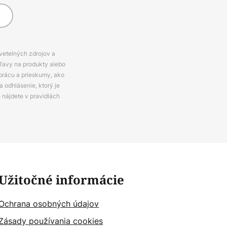
svetelných zdrojov a
zľavy na produkty alebo
prácu a prieskumy, ako
 odhlásenie, ktorý je
e nájdete v pravidlách
Užitočné informácie
Ochrana osobných údajov
Zásady používania cookies