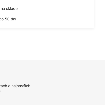
na sklade
do 50 dní
vách a najnovších
*