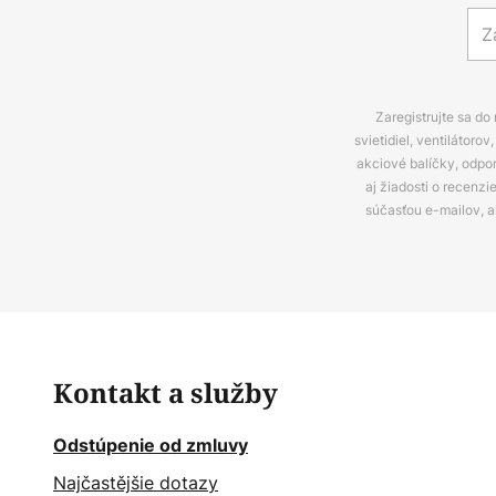
Zaregistrujte sa do
svietidiel, ventilátor
akciové balíčky, odpo
aj žiadosti o recenz
súčasťou e-mailov, 
Kontakt a služby
Odstúpenie od zmluvy
Najčastějšie dotazy