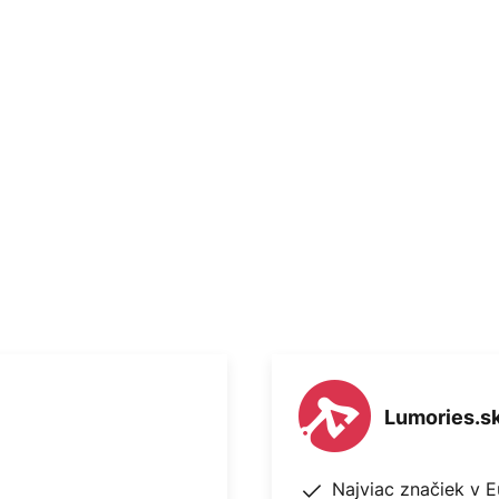
ýchlosti sa nastavujú pomocou
 Pomocou diaľkového ovládača
 žiarovky. Technické údaje - 55
t/min - 15 W pri 98 ot/min
Lumories.s
Najviac značiek v 