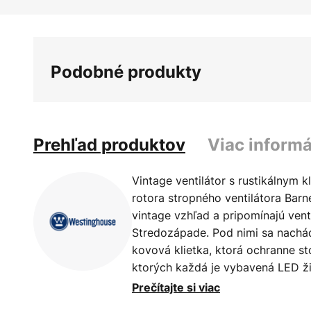
Preskočiť
na
začiatok
galérie
Podobné produkty
obrázkov
Prehľad produktov
Viac informá
Vintage ventilátor s rustikálnym 
rotora stropného ventilátora Barn
vintage vzhľad a pripomínajú venti
Stredozápade. Pod nimi sa nachá
kovová klietka, ktorá ochranne st
ktorých každá je vybavená LED ž
prevádzku ventilátora sa musí po
Prečítajte si viac
Lopatky rotora sú obojstranné a 