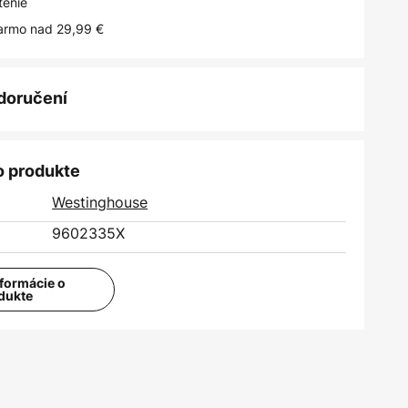
tenie
armo nad 29,99 €
 doručení
o produkte
Westinghouse
9602335X
nformácie o
dukte