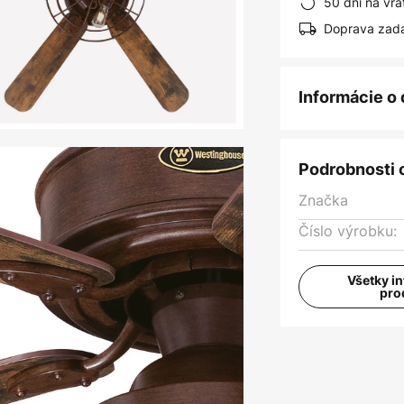
50 dní na vrá
Doprava zad
Informácie o
Podrobnosti 
Značka
Číslo výrobku:
Všetky i
pro