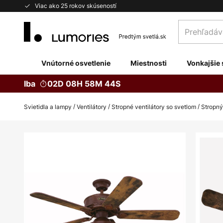
Skip
Viac ako 25 rokov skúseností
to
Prehľadávaj
Content
obchod
tu...
Vnútorné osvetlenie
Miestnosti
Vonkajšie 
Iba
02D 08H 58M 43S
Svietidla a lampy
Ventilátory
Stropné ventilátory so svetlom
Stropný
Preskočiť
na
koniec
galérie
obrázkov