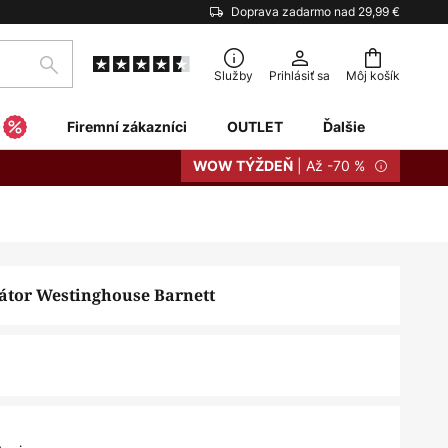
Doprava zadarmo nad 29,99 €
Hľadať
Služby
Prihlásiť sa
Môj košík
Firemní zákazníci
OUTLET
Ďalšie
| Až -70 %
WOW TÝŽDEŇ
látor Westinghouse Barnett