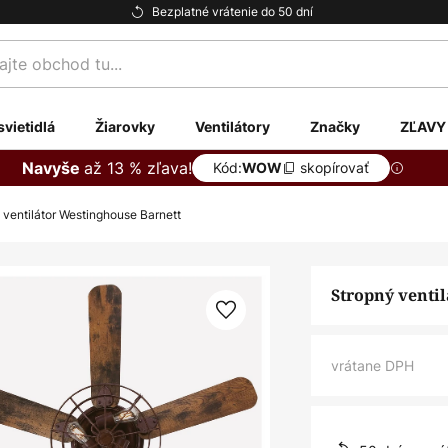
Bezplatné vrátenie do 50 dní
te
svietidlá
Žiarovky
Ventilátory
Značky
ZĽAVY
až 13 % zľava!
Navyše
Kód:
skopírovať
WOW
 ventilátor Westinghouse Barnett
Stropný venti
vrátane DPH