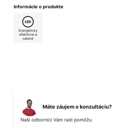
a zimnou prevádzkou. 3 stupne r
Informácie o produkte
dodaného diaľkového ovládania.
možno prepínať a stmievať aj LED
W pri 213 ot/min - 31 W pri 154 o
Energeticky
efektívne a
odolné
Máte záujem o konzultáciu?
Naši odborníci Vám radi pomôžu