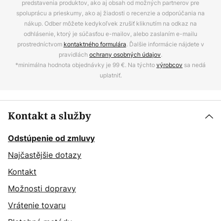
predstavenia produktov, ako aj obsah od možných partnerov pre
spoluprácu a prieskumy, ako aj žiadosti o recenzie a odporúčania na
nákup. Odber môžete kedykoľvek zrušiť kliknutím na odkaz na
odhlásenie, ktorý je súčasťou e-mailov, alebo zaslaním e-mailu
prostredníctvom
kontaktného formulára
. Ďalšie informácie nájdete v
pravidlách
ochrany osobných údajov
.
*minimálna hodnota objednávky je 99 €. Na týchto
výrobcov
sa nedá
uplatniť.
Kontakt a služby
Odstúpenie od zmluvy
Najčastějšie dotazy
Kontakt
Možnosti dopravy
Vrátenie tovaru