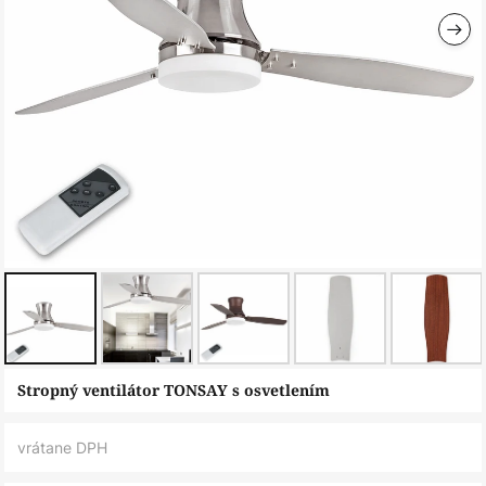
Preskočiť
Stropný ventilátor TONSAY s osvetlením
na
začiatok
vrátane DPH
galérie