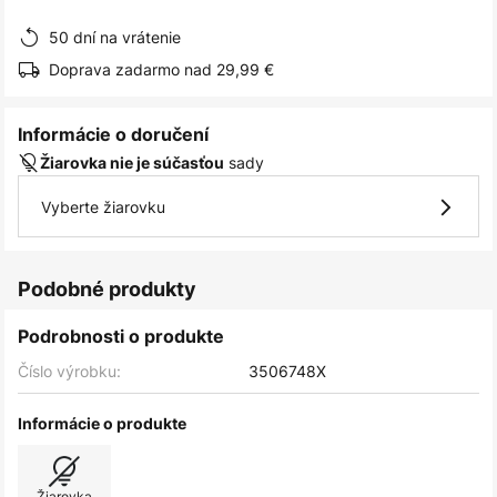
obrázkov
50 dní na vrátenie
Doprava zadarmo nad 29,99 €
Informácie o doručení
sady
Žiarovka nie je súčasťou
Vyberte žiarovku
Podobné produkty
Podrobnosti o produkte
Číslo výrobku:
3506748X
Informácie o produkte
Žiarovka