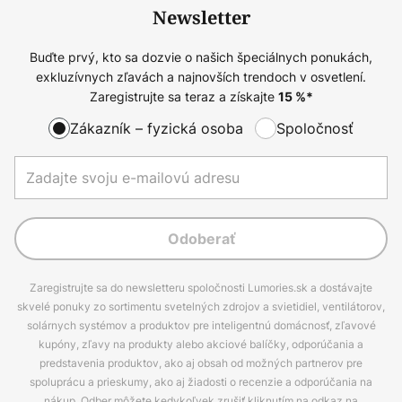
Newsletter
Buďte prvý, kto sa dozvie o našich špeciálnych ponukách,
exkluzívnych zľavách a najnovších trendoch v osvetlení.
Zaregistrujte sa teraz a získajte
15
%*
Zákazník – fyzická osoba
Spoločnosť
Odoberať
Zaregistrujte sa do newsletteru spoločnosti Lumories.sk a dostávajte
skvelé ponuky zo sortimentu svetelných zdrojov a svietidiel, ventilátorov,
solárnych systémov a produktov pre inteligentnú domácnosť, zľavové
kupóny, zľavy na produkty alebo akciové balíčky, odporúčania a
predstavenia produktov, ako aj obsah od možných partnerov pre
spoluprácu a prieskumy, ako aj žiadosti o recenzie a odporúčania na
nákup. Odber môžete kedykoľvek zrušiť kliknutím na odkaz na