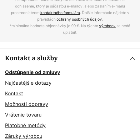
odhlásenie, ktorý je súčasťou e-mailov, alebo zaslaním e-mailu
prostredníctvom
kontaktného formulára
. Ďalšie informácie nájdete v
pravidlách
ochrany osobných údajov
.
*minimálna hodnota objednávky je 99 €. Na týchto
výrobcov
sa nedá
uplatniť.
Kontakt a služby
Odstúpenie od zmluvy
Najčastějšie dotazy
Kontakt
Možnosti dopravy
Vrátenie tovaru
Platobné metódy
Záruky výrobcu