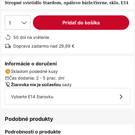
obrázkov
Stropné svietidlo Stardom, opálovo biele/čierne, sklo, E14
1
Pridať do košíka
50 dní na vrátenie
Doprava zadarmo nad 29,99 €
Informácie o doručení
Skladom posledné kusy
Čas dodania: 2 - 5 prac. dní
sady
Žiarovka nie je súčasťou
Vyberte E14 žiarovku
Podobné produkty
Podrobnosti o produkte