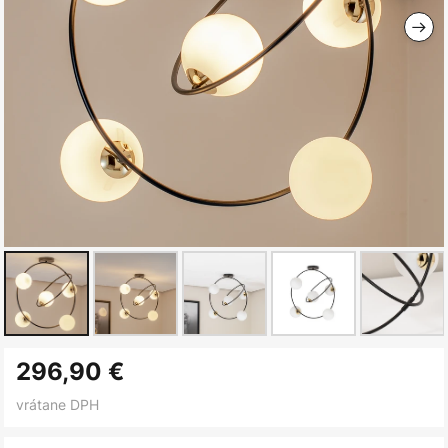
Preskočiť
296,90 €
na
začiatok
vrátane DPH
galérie