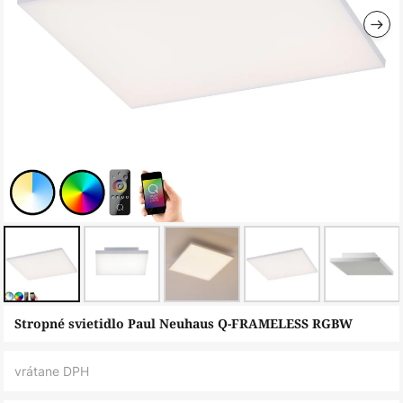
Preskočiť
Stropné svietidlo Paul Neuhaus Q-FRAMELESS RGBW
na
začiatok
vrátane DPH
galérie