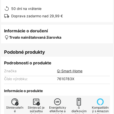
obrázkov
50 dní na vrátenie
Doprava zadarmo nad 29,99 €
Informácie o doručení
Trvalo nainštalovaná žiarovka
Podobné produkty
Podrobnosti o produkte
Značka
Q-Smart-Home
Číslo výrobku:
7610783X
Informácie o produkte
Stmievateľn
Stmievač je
Energeticky
S
Kompatibiln
é
súčasťou
efektívne a
diaľkovým
ý s Amazon