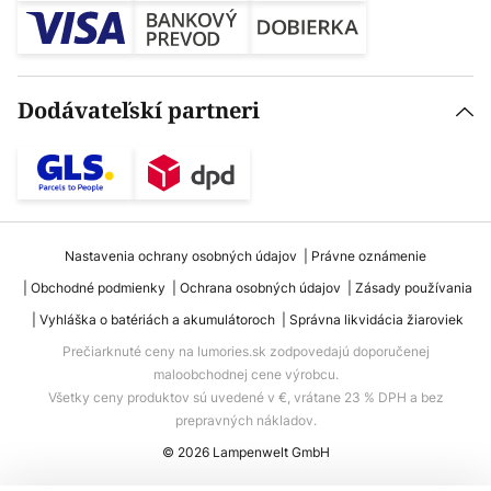
Dodávateľskí partneri
Nastavenia ochrany osobných údajov
Právne oznámenie
Obchodné podmienky
Ochrana osobných údajov
Zásady používania
Vyhláška o batériách a akumulátoroch
Správna likvidácia žiaroviek
Prečiarknuté ceny na lumories.sk zodpovedajú doporučenej
maloobchodnej cene výrobcu.
Všetky ceny produktov sú uvedené v €, vrátane 23 % DPH a bez
prepravných nákladov.
© 2026 Lampenwelt GmbH