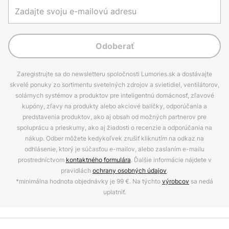
Odoberať
Zaregistrujte sa do newsletteru spoločnosti Lumories.sk a dostávajte
skvelé ponuky zo sortimentu svetelných zdrojov a svietidiel, ventilátorov,
solárnych systémov a produktov pre inteligentnú domácnosť, zľavové
kupóny, zľavy na produkty alebo akciové balíčky, odporúčania a
predstavenia produktov, ako aj obsah od možných partnerov pre
spoluprácu a prieskumy, ako aj žiadosti o recenzie a odporúčania na
nákup. Odber môžete kedykoľvek zrušiť kliknutím na odkaz na
odhlásenie, ktorý je súčasťou e-mailov, alebo zaslaním e-mailu
prostredníctvom
kontaktného formulára
. Ďalšie informácie nájdete v
pravidlách
ochrany osobných údajov
.
*minimálna hodnota objednávky je 99 €. Na týchto
výrobcov
sa nedá
uplatniť.