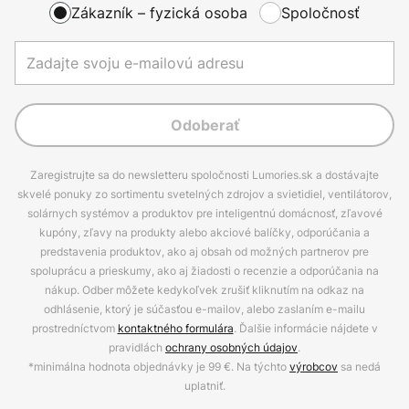
Zákazník – fyzická osoba
Spoločnosť
Odoberať
Zaregistrujte sa do newsletteru spoločnosti Lumories.sk a dostávajte
skvelé ponuky zo sortimentu svetelných zdrojov a svietidiel, ventilátorov,
solárnych systémov a produktov pre inteligentnú domácnosť, zľavové
kupóny, zľavy na produkty alebo akciové balíčky, odporúčania a
predstavenia produktov, ako aj obsah od možných partnerov pre
spoluprácu a prieskumy, ako aj žiadosti o recenzie a odporúčania na
nákup. Odber môžete kedykoľvek zrušiť kliknutím na odkaz na
odhlásenie, ktorý je súčasťou e-mailov, alebo zaslaním e-mailu
prostredníctvom
kontaktného formulára
. Ďalšie informácie nájdete v
pravidlách
ochrany osobných údajov
.
*minimálna hodnota objednávky je 99 €. Na týchto
výrobcov
sa nedá
uplatniť.