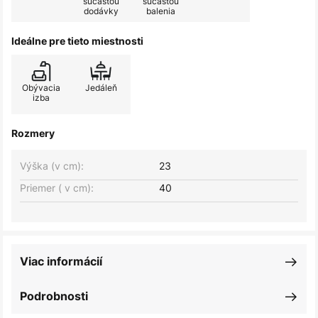
súčasťou
súčasťou
dodávky
balenia
Ideálne pre tieto miestnosti
Obývacia
Jedáleň
izba
Rozmery
Výška (v cm):
23
Priemer ( v cm):
40
Viac informácií
Podrobnosti