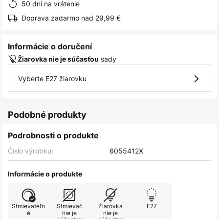
50 dní na vrátenie
Doprava zadarmo nad 29,99 €
Informácie o doručení
sady
Žiarovka nie je súčasťou
Vyberte E27 žiarovku
Podobné produkty
Podrobnosti o produkte
Číslo výrobku:
6055412X
Informácie o produkte
Stmievateľn
Stmievač
Žiarovka
E27
é
nie je
nie je