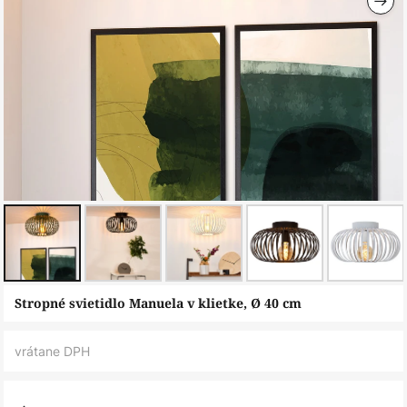
Preskočiť
Stropné svietidlo Manuela v klietke, Ø 40 cm
na
začiatok
vrátane DPH
galérie
obrázkov