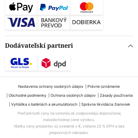
Dodávateľskí partneri
Nastavenia ochrany osobných údajov
Právne oznámenie
Obchodné podmienky
Ochrana osobných údajov
Zásady používania
Vyhláška o batériách a akumulátoroch
Správna likvidácia žiaroviek
Prečiarknuté ceny na lumories.sk zodpovedajú doporučenej
maloobchodnej cene výrobcu.
Všetky ceny produktov sú uvedené v €, vrátane 23 % DPH a bez
prepravných nákladov.