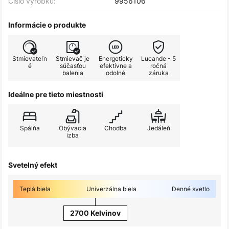
Číslo výrobku:
9956106
Informácie o produkte
Stmievateľn
Stmievač je
Energeticky
Lucande - 5
é
súčasťou
efektívne a
ročná
balenia
odolné
záruka
Ideálne pre tieto miestnosti
Spálňa
Obývacia
Chodba
Jedáleň
izba
Svetelný efekt
Teplá biela
Univerzálna biela
Denné svetlo
2700 Kelvinov