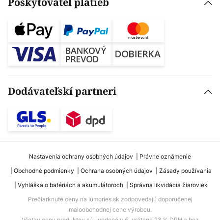
Poskytovateľ platieb
Dodávateľskí partneri
Nastavenia ochrany osobných údajov
Právne oznámenie
Obchodné podmienky
Ochrana osobných údajov
Zásady používania
Vyhláška o batériách a akumulátoroch
Správna likvidácia žiaroviek
Prečiarknuté ceny na lumories.sk zodpovedajú doporučenej
maloobchodnej cene výrobcu.
Všetky ceny produktov sú uvedené v €, vrátane 23 % DPH a bez