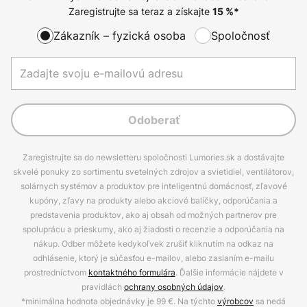
Zaregistrujte sa teraz a získajte
15
%*
Zákazník – fyzická osoba
Spoločnosť
Odoberať
Zaregistrujte sa do newsletteru spoločnosti Lumories.sk a dostávajte
skvelé ponuky zo sortimentu svetelných zdrojov a svietidiel, ventilátorov,
solárnych systémov a produktov pre inteligentnú domácnosť, zľavové
kupóny, zľavy na produkty alebo akciové balíčky, odporúčania a
predstavenia produktov, ako aj obsah od možných partnerov pre
spoluprácu a prieskumy, ako aj žiadosti o recenzie a odporúčania na
nákup. Odber môžete kedykoľvek zrušiť kliknutím na odkaz na
odhlásenie, ktorý je súčasťou e-mailov, alebo zaslaním e-mailu
prostredníctvom
kontaktného formulára
. Ďalšie informácie nájdete v
pravidlách
ochrany osobných údajov
.
*minimálna hodnota objednávky je 99 €. Na týchto
výrobcov
sa nedá