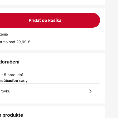
Pridať do košíka
tenie
armo nad 29,99 €
 doručení
 - 5 prac. dní
sady
je súčasťou
arovku
o produkte