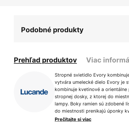
Preskočiť
na
začiatok
galérie
Podobné produkty
obrázkov
Prehľad produktov
Viac informá
Stropné svietidlo Evory kombinuje
vytvára umelecké dielo Evory je s
kombinuje kvetinové a orientálne 
stropnej dosky, z ktorej do miestn
lampy. Boky ramien sú zdobené lis
do miestnosti prenikajú úponky kv
svetlu orientálny nádych. Tie sú
Prečítajte si viac
upravené v zlatej farbe. Zvláštnos