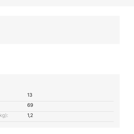
13
69
kg):
1,2