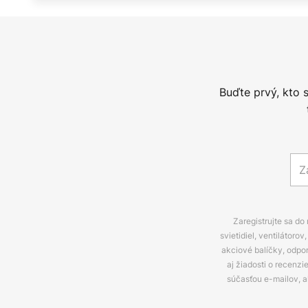
Buďte prvý, kto 
Zaregistrujte sa do
svietidiel, ventilátor
akciové balíčky, odpo
aj žiadosti o recenz
súčasťou e-mailov, 