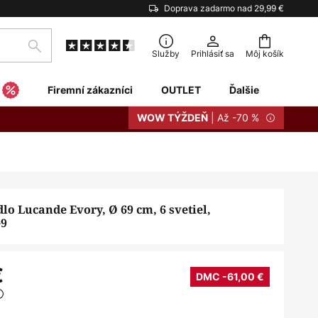
Doprava zadarmo nad 29,99 €
Hľadať
Služby
Prihlásiť sa
Môj košík
Firemní zákazníci
OUTLET
Ďalšie
| Až -70 %
WOW TÝŽDEŇ
dlo Lucande Evory, Ø 69 cm, 6 svetiel,
G9
€
DMC -61,00 €