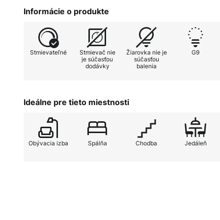
vytvorený výrezmi v kove. Tento 
Informácie o produkte
a zároveň vytvára romantickú hru s
a vytvára umelecký celok.
Stmievateľné
Stmievač nie
Žiarovka nie je
G9
je súčasťou
súčasťou
dodávky
balenia
Ideálne pre tieto miestnosti
Obývacia izba
Spálňa
Chodba
Jedáleň