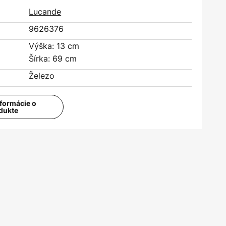
Lucande
9626376
Výška: 13 cm
Šírka: 69 cm
Železo
nformácie o
dukte