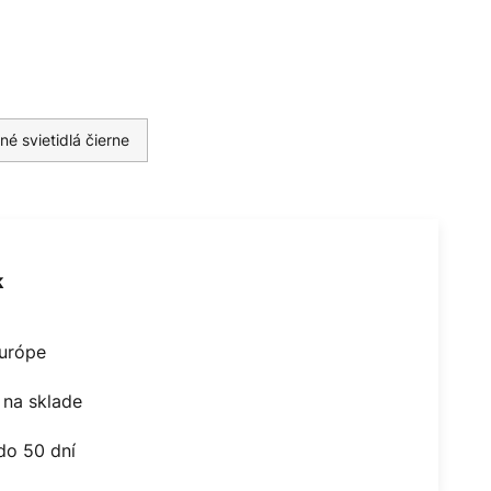
né svietidlá čierne
k
Európe
na sklade
do 50 dní