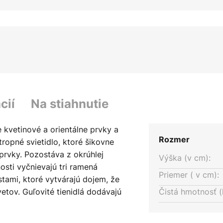
cií
Na stiahnutie
 kvetinové a orientálne prvky a
Rozmer
tropné svietidlo, ktoré šikovne
prvky. Pozostáva z okrúhlej
Výška (v cm):
osti vyčnievajú tri ramená
Priemer ( v cm):
tami, ktoré vytvárajú dojem, že
etov. Guľovité tienidlá dodávajú
Čistá hmotnosť (
 vyrobené z kovu a povrchovo
ťou tienidiel je jemný vzor