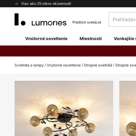
Skip
Viac ako 25 rokov skúseností
to
Prehľadávaj
Content
obchod
tu...
Vnútorné osvetlenie
Miestnosti
Vonkajšie 
Svietidla a lampy
Vnútorné osvetlenie
Stropné svietidlá
Stropné svie
Preskočiť
na
koniec
galérie
obrázkov