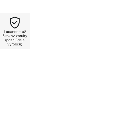
vzor pripomína lampy z Orientu
vetla, ktorá spája tieň a svetlo
Lucande – až
5 rokov záruky
(pozri údaje
výrobcu)