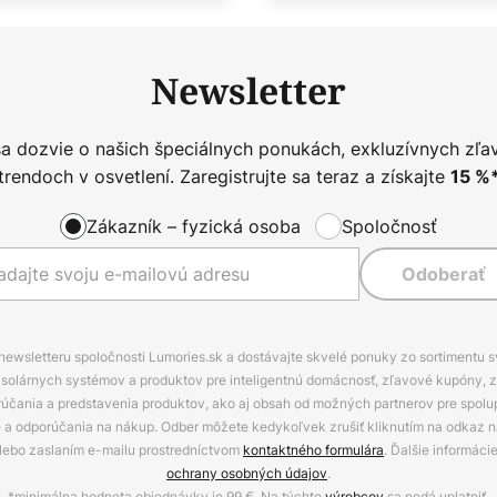
Newsletter
sa dozvie o našich špeciálnych ponukách, exkluzívnych zľa
trendoch v osvetlení. Zaregistrujte sa teraz a získajte
15
%
Zákazník – fyzická osoba
Spoločnosť
Odoberať
 newsletteru spoločnosti Lumories.sk a dostávajte skvelé ponuky zo sortimentu 
ov, solárnych systémov a produktov pre inteligentnú domácnosť, zľavové kupóny, 
rúčania a predstavenia produktov, ako aj obsah od možných partnerov pre spolu
ie a odporúčania na nákup. Odber môžete kedykoľvek zrušiť kliknutím na odkaz na
alebo zaslaním e-mailu prostredníctvom
kontaktného formulára
. Ďalšie informáci
ochrany osobných údajov
.
*minimálna hodnota objednávky je 99 €. Na týchto
výrobcov
sa nedá uplatniť.