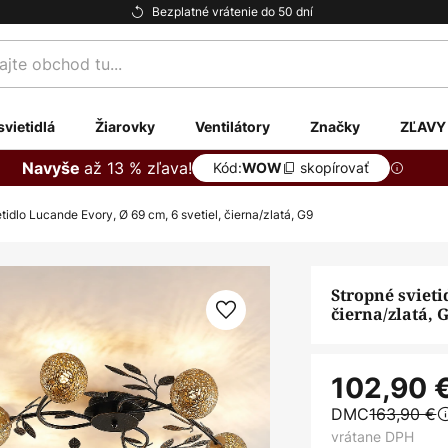
Bezplatné vrátenie do 50 dní
te
svietidlá
Žiarovky
Ventilátory
Značky
ZĽAVY
až 13 % zľava!
Navyše
Kód:
skopírovať
WOW
tidlo Lucande Evory, Ø 69 cm, 6 svetiel, čierna/zlatá, G9
Stropné svieti
čierna/zlatá, 
102,90 
DMC
163,90 €
vrátane DPH