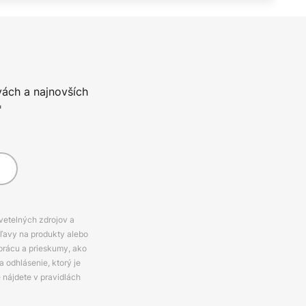
vách a najnovších
*
svetelných zdrojov a
zľavy na produkty alebo
prácu a prieskumy, ako
 odhlásenie, ktorý je
e nájdete v pravidlách