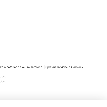
ka o batériách a akumulátoroch
Správna likvidácia žiaroviek
obcu.
dov.