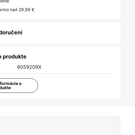
tenie
armo nad 29,99 €
 doručení
o produkte
6059209X
nformácie o
dukte