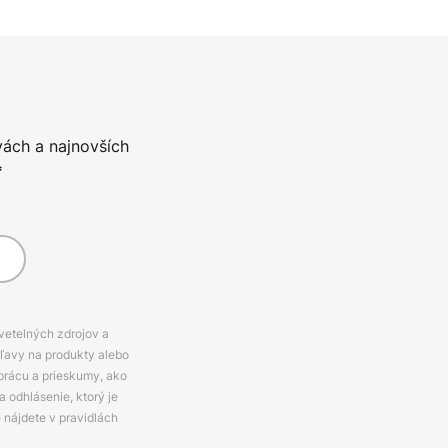
vách a najnovších
*
svetelných zdrojov a
zľavy na produkty alebo
prácu a prieskumy, ako
 odhlásenie, ktorý je
e nájdete v pravidlách