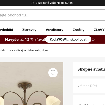
Bezplatné vrátenie do 50 dní
te
svietidlá
Žiarovky
Ventilátory
Značky
ZĽAVY
až 13 % zľava!
Navyše
Kód:
skopírovať
WOW
etidlo Luca v dizajne vidieckeho domu
Stropné sviet
vrátane DPH