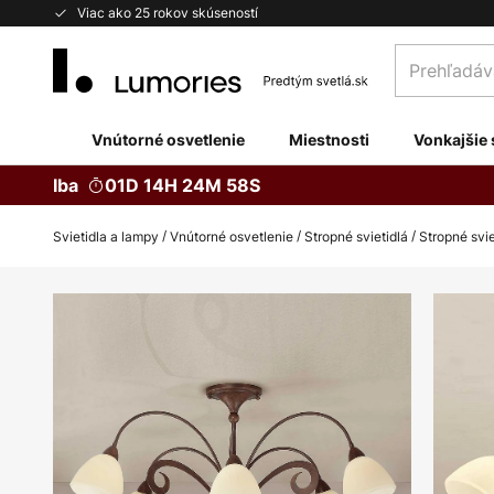
Skip
Viac ako 25 rokov skúseností
to
Prehľadávaj
Content
obchod
tu...
Vnútorné osvetlenie
Miestnosti
Vonkajšie 
Iba
01D 14H 24M 57S
Svietidla a lampy
Vnútorné osvetlenie
Stropné svietidlá
Stropné svi
Preskočiť
na
koniec
galérie
obrázkov