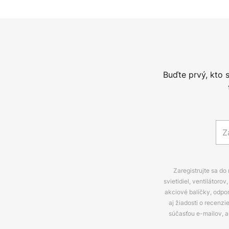
Buďte prvý, kto 
Zaregistrujte sa do
svietidiel, ventilátor
akciové balíčky, odpo
aj žiadosti o recenz
súčasťou e-mailov, 