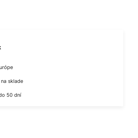
k
Európe
na sklade
do 50 dní