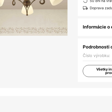
50 dní na vrá
Doprava zad
Informácie o
Podrobnosti 
Číslo výrobku:
Všetky i
pro