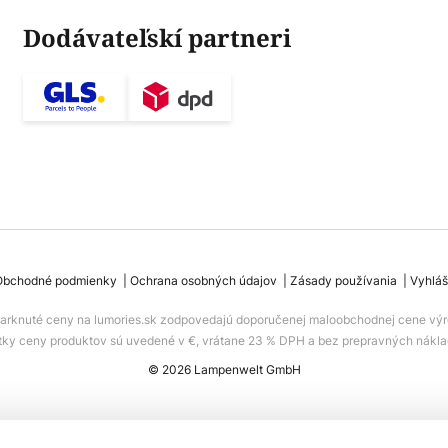
Dodávateľskí partneri
Obchodné podmienky
Ochrana osobných údajov
Zásady používania
Vyhláš
iarknuté ceny na lumories.sk zodpovedajú doporučenej maloobchodnej cene výr
tky ceny produktov sú uvedené v €, vrátane 23 % DPH a bez prepravných nákla
© 2026 Lampenwelt GmbH