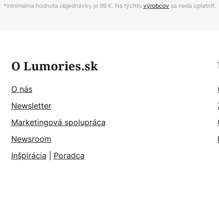
*minimálna hodnota objednávky je 99 €. Na týchto
výrobcov
sa nedá uplatniť.
O Lumories.sk
O nás
Newsletter
Marketingová spolupráca
Newsroom
Inšpirácia
|
Poradca