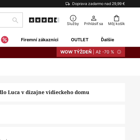
Doprava zadarmo nad 29,99 €
Hľadať
Služby
Prihlásiť sa
Môj košík
Firemní zákazníci
OUTLET
Ďalšie
| Až -70 %
WOW TÝŽDEŇ
idlo Luca v dizajne vidieckeho domu