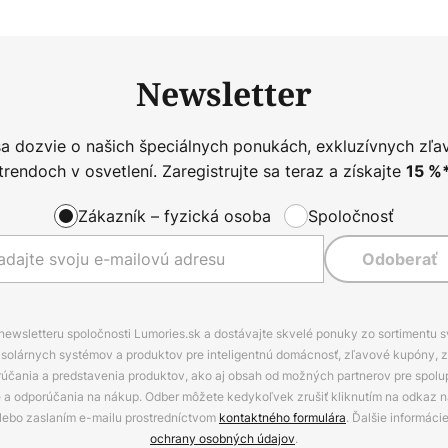
Newsletter
sa dozvie o našich špeciálnych ponukách, exkluzívnych zľa
trendoch v osvetlení. Zaregistrujte sa teraz a získajte
15
%
Zákazník – fyzická osoba
Spoločnosť
Odoberať
 newsletteru spoločnosti Lumories.sk a dostávajte skvelé ponuky zo sortimentu 
ov, solárnych systémov a produktov pre inteligentnú domácnosť, zľavové kupóny, 
rúčania a predstavenia produktov, ako aj obsah od možných partnerov pre spolu
ie a odporúčania na nákup. Odber môžete kedykoľvek zrušiť kliknutím na odkaz na
alebo zaslaním e-mailu prostredníctvom
kontaktného formulára
. Ďalšie informáci
ochrany osobných údajov
.