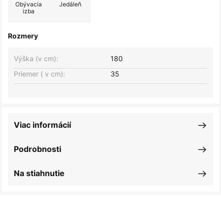
Obývacia
Jedáleň
izba
Rozmery
Výška (v cm):
180
Priemer ( v cm):
35
Viac informácií
Podrobnosti
Na stiahnutie