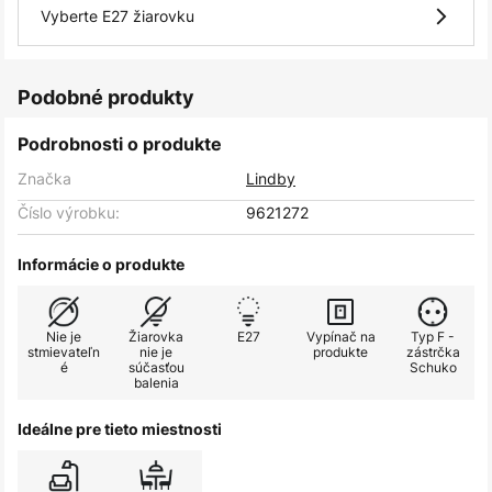
Vyberte E27 žiarovku
Podobné produkty
Podrobnosti o produkte
Značka
Lindby
Číslo výrobku:
9621272
Informácie o produkte
Nie je
Žiarovka
E27
Vypínač na
Typ F -
stmievateľn
nie je
produkte
zástrčka
é
súčasťou
Schuko
balenia
Ideálne pre tieto miestnosti