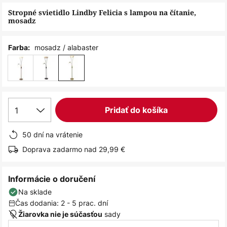
obrázkov
Stropné svietidlo Lindby Felicia s lampou na čítanie,
mosadz
mosadz / alabaster
Farba:
1
Pridať do košíka
50 dní na vrátenie
Doprava zadarmo nad 29,99 €
Informácie o doručení
Na sklade
Čas dodania: 2 - 5 prac. dní
sady
Žiarovka nie je súčasťou