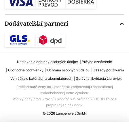
Dodávateľskí partneri
Nastavenia ochrany osobných údajov
Právne oznámenie
Obchodné podmienky
Ochrana osobných údajov
Zásady používania
Vyhláška o batériách a akumulátoroch
Správna likvidácia žiaroviek
Prečiarknuté ceny na lumories.sk zodpovedajú doporučenej
maloobchodnej cene výrobcu.
Všetky ceny produktov sú uvedené v €, vrátane 23 % DPH a bez
prepravných nákladov.
© 2026 Lampenwelt GmbH