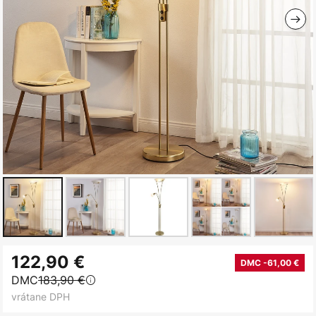
Preskočiť
122,90 €
na
DMC -61,00 €
DMC
183,90 €
začiatok
vrátane DPH
galérie