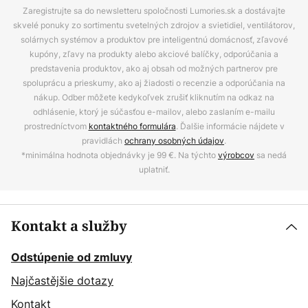
Zaregistrujte sa do newsletteru spoločnosti Lumories.sk a dostávajte
skvelé ponuky zo sortimentu svetelných zdrojov a svietidiel, ventilátorov,
solárnych systémov a produktov pre inteligentnú domácnosť, zľavové
kupóny, zľavy na produkty alebo akciové balíčky, odporúčania a
predstavenia produktov, ako aj obsah od možných partnerov pre
spoluprácu a prieskumy, ako aj žiadosti o recenzie a odporúčania na
nákup. Odber môžete kedykoľvek zrušiť kliknutím na odkaz na
odhlásenie, ktorý je súčasťou e-mailov, alebo zaslaním e-mailu
prostredníctvom
kontaktného formulára
. Ďalšie informácie nájdete v
pravidlách
ochrany osobných údajov
.
*minimálna hodnota objednávky je 99 €. Na týchto
výrobcov
sa nedá
uplatniť.
Kontakt a služby
Odstúpenie od zmluvy
Najčastějšie dotazy
Kontakt