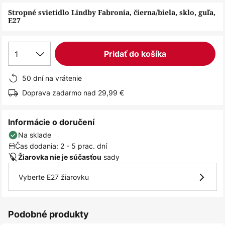
obrázkov
Stropné svietidlo Lindby Fabronia, čierna/biela, sklo, guľa,
E27
1
Pridať do košíka
50 dní na vrátenie
Doprava zadarmo nad 29,99 €
Informácie o doručení
Na sklade
Čas dodania: 2 - 5 prac. dní
sady
Žiarovka nie je súčasťou
Vyberte E27 žiarovku
Podobné produkty