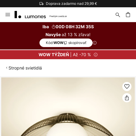
Doprava zadarmo nad 29,99 €
Skip
to
Content
ať
Iba
00D 08H 32M 35S
až 13 % zľava!
Navyše
Kód:
skopírovať
WOW
| Až -70 %
WOW TÝŽDEŇ
Stropné svietidlá
Preskočiť
na
koniec
galérie
obrázkov