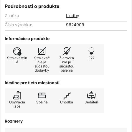
Podrobnosti o produkte
Značka
Lindby
Číslo výrobku:
9624909
Informácie o produkte
Stmievateľn
Stmievač
Žiarovka
E27
é
nie je
nie je
súčasťou
súčasťou
dodávky
balenia
Ideálne pre tieto miestnosti
Obývacia
Spálňa
Chodba
Jedáleň
izba
Rozmery