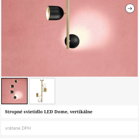
Preskočiť
Stropné svietidlo LED Dome, vertikálne
na
začiatok
vrátane DPH
galérie