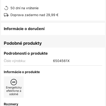
obrázkov
50 dní na vrátenie
Doprava zadarmo nad 29,99 €
Informácie o doručení
Podobné produkty
Podrobnosti o produkte
Číslo výrobku:
6504561X
Informácie o produkte
Energeticky
efektívne a
odolné
Rozmery