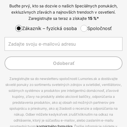
Buďte prvý, kto sa dozvie o našich špeciálnych ponukách,
exkluzívnych zľavách a najnovších trendoch v osvetlení.
Zaregistrujte sa teraz a získajte
15
%*
Zákazník – fyzická osoba
Spoločnosť
Odoberať
Zaregistrujte sa do newsletteru spoločnosti Lumories.sk a dostávajte
skvelé ponuky zo sortimentu svetelných zdrojov a svietidiel, ventilátorov,
solárnych systémov a produktov pre inteligentnú domácnosť, zľavové
kupóny, zľavy na produkty alebo akciové balíčky, odporúčania a
predstavenia produktov, ako aj obsah od možných partnerov pre
spoluprácu a prieskumy, ako aj žiadosti o recenzie a odporúčania na
nákup. Odber môžete kedykoľvek zrušiť kliknutím na odkaz na
odhlásenie, ktorý je súčasťou e-mailov, alebo zaslaním e-mailu
prostredníctvom
kontaktného formulára
. Ďalšie informácie nájdete v