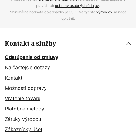
pravidlách
ochrany osobných údajov
.
*minimálna hodnota objednávky je 99 €. Na týchto
výrobcov
sa nedá
uplatniť.
Kontakt a služby
Odstúpenie od zmluvy
Najčastějšie dotazy
Kontakt
Možnosti dopravy
Vrátenie tovaru
Platobné metódy
Záruky výrobcu
Zákaznícky účet