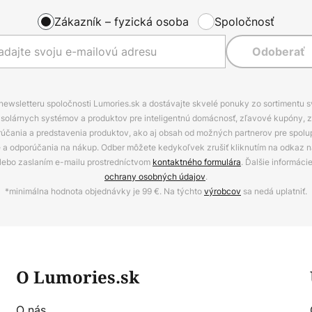
Zákazník – fyzická osoba
Spoločnosť
Odoberať
 newsletteru spoločnosti Lumories.sk a dostávajte skvelé ponuky zo sortimentu 
ov, solárnych systémov a produktov pre inteligentnú domácnosť, zľavové kupóny, 
rúčania a predstavenia produktov, ako aj obsah od možných partnerov pre spolu
ie a odporúčania na nákup. Odber môžete kedykoľvek zrušiť kliknutím na odkaz na
alebo zaslaním e-mailu prostredníctvom
kontaktného formulára
. Ďalšie informáci
ochrany osobných údajov
.
*minimálna hodnota objednávky je 99 €. Na týchto
výrobcov
sa nedá uplatniť.
O Lumories.sk
O nás