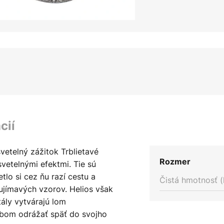
cií
svetelný zážitok Trblietavé
Rozmer
vetelnými efektmi. Tie sú
lo si cez ňu razí cestu a
Čistá hmotnosť (
ujímavých vzorov. Helios však
ály vytvárajú lom
obom odrážať späť do svojho