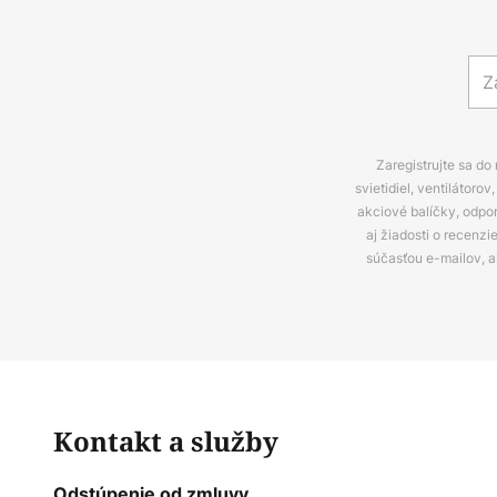
Zaregistrujte sa do
svietidiel, ventilátor
akciové balíčky, odpo
aj žiadosti o recenz
súčasťou e-mailov, 
Kontakt a služby
Odstúpenie od zmluvy