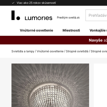
Skip
Viac ako 25 rokov skúseností
to
Prehľadávaj
Content
obchod
tu...
Vnútorné osvetlenie
Miestnosti
Vonkajšie 
a
Navyše
Svietidla a lampy
Vnútorné osvetlenie
Stropné svietidlá
Stropné svie
Preskočiť
na
koniec
galérie
obrázkov