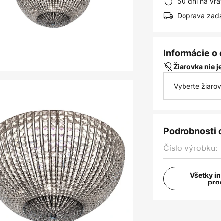
50 dní na vrá
Doprava zad
Informácie o
Žiarovka nie 
Vyberte žiaro
Podrobnosti 
Číslo výrobku:
Všetky i
pro