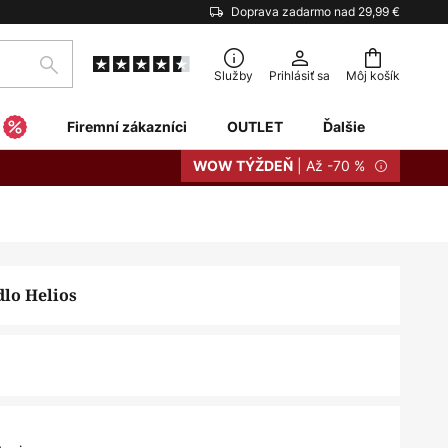
Doprava zadarmo nad 29,99 €
Hľadať
Služby
Prihlásiť sa
Môj košík
Firemní zákazníci
OUTLET
Ďalšie
| Až -70 %
WOW TÝŽDEŇ
dlo Helios