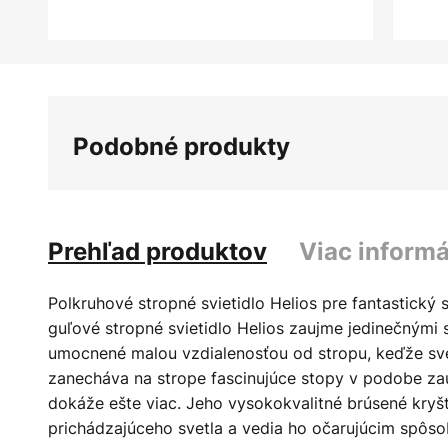
Preskočiť
na
začiatok
galérie
Podobné produkty
obrázkov
Prehľad produktov
Viac informá
Polkruhové stropné svietidlo Helios pre fantastický 
guľové stropné svietidlo Helios zaujme jedinečnými s
umocnené malou vzdialenosťou od stropu, keďže svet
zanecháva na strope fascinujúce stopy v podobe za
dokáže ešte viac. Jeho vysokokvalitné brúsené kryšt
prichádzajúceho svetla a vedia ho očarujúcim spôs