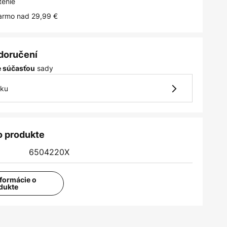
tenie
armo nad 29,99 €
 doručení
sady
je súčasťou
vku
o produkte
6504220X
nformácie o
dukte