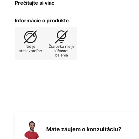
okolia. Stropné svietidlo je pôsobivé v recepciách a
Prečítajte si viac
pôsobivých svetelných zdrojov. Helios dodáva súkr
takmer veľkolepý nádych a svojím nádherným vzhľad
Informácie o produkte
kov s povrchovou úpravou leštený nikel tvorí základ
svietidla dokonale elegantný dizajnový objekt.
Nie je
Žiarovka nie je
stmievateľné
súčasťou
balenia
Máte záujem o konzultáciu?