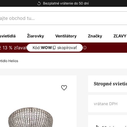
Bezplatné vrátenie do 50 dní
te
svietidlá
Žiarovky
Ventilátory
Značky
ZĽAVY
ž 13 % zľava!
Kód:
skopírovať
WOW
tidlo Helios
Stropné svieti
vrátane DPH