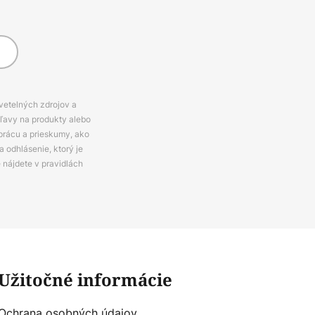
svetelných zdrojov a
zľavy na produkty alebo
prácu a prieskumy, ako
 odhlásenie, ktorý je
e nájdete v pravidlách
Užitočné informácie
Ochrana osobných údajov