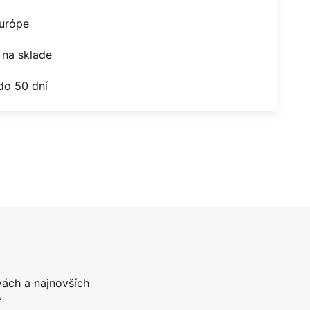
Európe
na sklade
do 50 dní
vách a najnovších
*