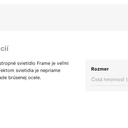
cií
stropné svietidlo Frame je veľmi
Rozmer
ektom svietidla je nepriame
ade brúsenej ocele.
Čistá hmotnosť (