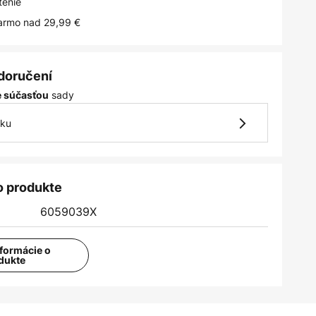
tenie
armo nad 29,99 €
 doručení
sady
je súčasťou
vku
o produkte
6059039X
nformácie o
dukte