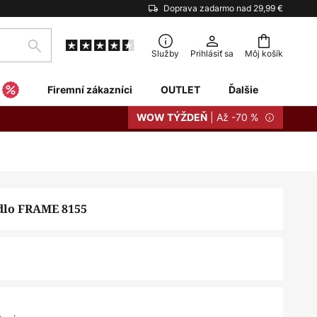
Doprava zadarmo nad 29,99 €
Hľadať
Služby
Prihlásiť sa
Môj košík
Firemní zákazníci
OUTLET
Ďalšie
| Až -70 %
WOW TÝŽDEŇ
idlo FRAME 8155