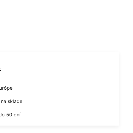
k
Európe
na sklade
do 50 dní