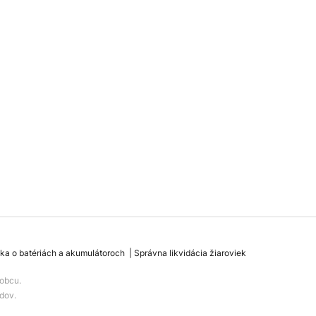
ka o batériách a akumulátoroch
Správna likvidácia žiaroviek
obcu.
dov.