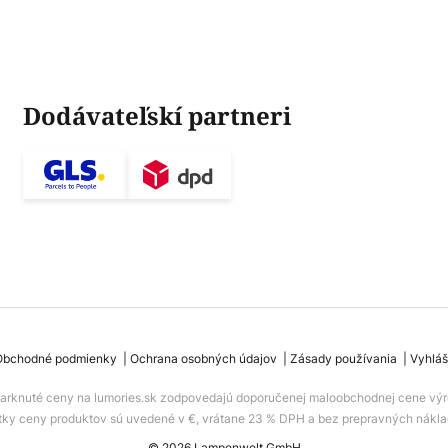
Dodávateľskí partneri
Obchodné podmienky
Ochrana osobných údajov
Zásady používania
Vyhláš
iarknuté ceny na lumories.sk zodpovedajú doporučenej maloobchodnej cene výr
tky ceny produktov sú uvedené v €, vrátane 23 % DPH a bez prepravných nákla
© 2026 Lampenwelt GmbH