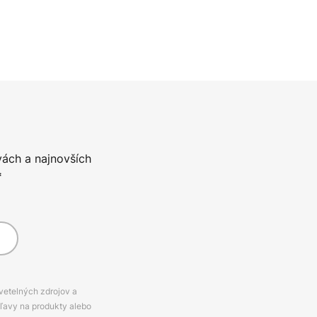
vách a najnovších
*
svetelných zdrojov a
zľavy na produkty alebo