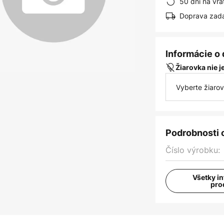
50 dní na vrá
Doprava zad
Informácie o
Žiarovka nie 
Vyberte žiaro
Podrobnosti 
Číslo výrobku:
Všetky i
pro