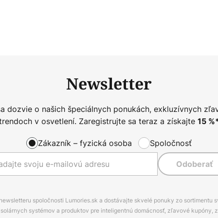
Newsletter
sa dozvie o našich špeciálnych ponukách, exkluzívnych zľa
trendoch v osvetlení. Zaregistrujte sa teraz a získajte
15
%
Zákazník – fyzická osoba
Spoločnosť
Odoberať
 newsletteru spoločnosti Lumories.sk a dostávajte skvelé ponuky zo sortimentu 
ov, solárnych systémov a produktov pre inteligentnú domácnosť, zľavové kupóny, 