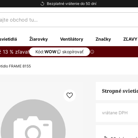
Bezplatné vrátenie do 50 dní
te
svietidlá
Žiarovky
Ventilátory
Značky
ZĽAVY
ž 13 % zľava!
Kód:
skopírovať
WOW
etidlo FRAME 8155
Stropné sviet
vrátane DPH