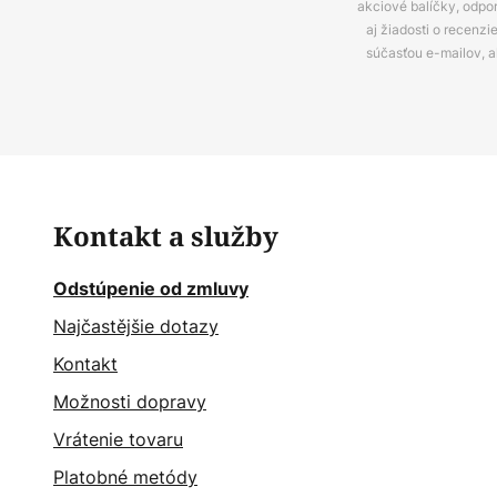
akciové balíčky, odpo
aj žiadosti o recenz
súčasťou e-mailov, 
Kontakt a služby
Odstúpenie od zmluvy
Najčastějšie dotazy
Kontakt
Možnosti dopravy
Vrátenie tovaru
Platobné metódy