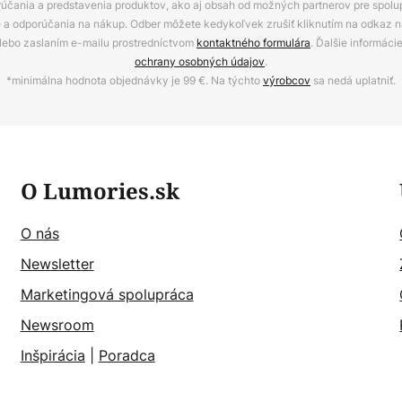
rúčania a predstavenia produktov, ako aj obsah od možných partnerov pre spolu
ie a odporúčania na nákup. Odber môžete kedykoľvek zrušiť kliknutím na odkaz na
alebo zaslaním e-mailu prostredníctvom
kontaktného formulára
. Ďalšie informáci
ochrany osobných údajov
.
*minimálna hodnota objednávky je 99 €. Na týchto
výrobcov
sa nedá uplatniť.
O Lumories.sk
O nás
Newsletter
Marketingová spolupráca
Newsroom
Inšpirácia
|
Poradca