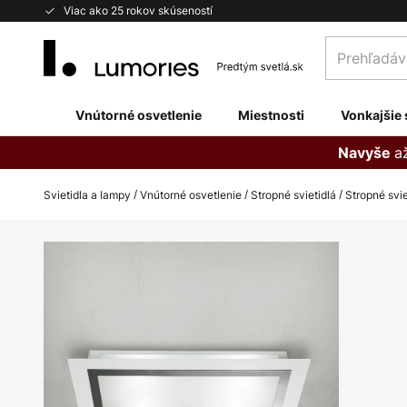
Skip
Viac ako 25 rokov skúseností
to
Prehľadávaj
Content
obchod
tu...
Vnútorné osvetlenie
Miestnosti
Vonkajšie 
a
Navyše
Svietidla a lampy
Vnútorné osvetlenie
Stropné svietidlá
Stropné svi
Preskočiť
na
koniec
galérie
obrázkov