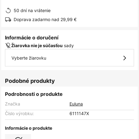
obrázkov
50 dní na vrátenie
Doprava zadarmo nad 29,99 €
Informácie o doručení
sady
Žiarovka nie je súčasťou
Vyberte žiarovku
Podobné produkty
Podrobnosti o produkte
Značka
Euluna
Číslo výrobku:
6111147X
Informácie o produkte