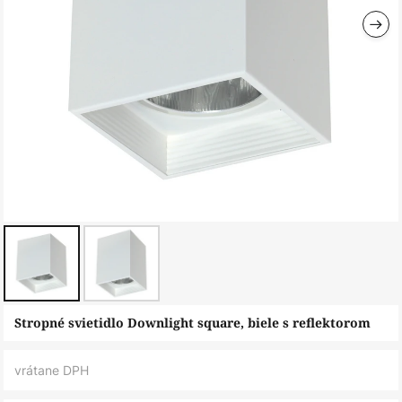
Preskočiť
Stropné svietidlo Downlight square, biele s reflektorom
na
začiatok
vrátane DPH
galérie