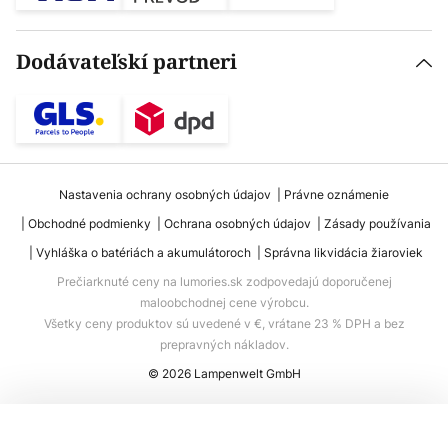
Dodávateľskí partneri
Nastavenia ochrany osobných údajov
Právne oznámenie
Obchodné podmienky
Ochrana osobných údajov
Zásady používania
Vyhláška o batériách a akumulátoroch
Správna likvidácia žiaroviek
Prečiarknuté ceny na lumories.sk zodpovedajú doporučenej
maloobchodnej cene výrobcu.
Všetky ceny produktov sú uvedené v €, vrátane 23 % DPH a bez
prepravných nákladov.
© 2026 Lampenwelt GmbH