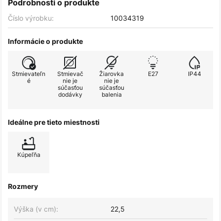
Podrobnosti o produkte
Číslo výrobku:
10034319
Informácie o produkte
Stmievateľn
Stmievač
Žiarovka
E27
IP44
é
nie je
nie je
súčasťou
súčasťou
dodávky
balenia
Ideálne pre tieto miestnosti
Kúpeľňa
Rozmery
Výška (v cm):
22,5