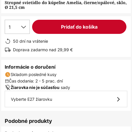
obrázkov
Stropné svietidlo do kúpeľne Amelia, čierne/opálové, sklo,
Ø 21,5 cm
1
Pridať do košíka
50 dní na vrátenie
Doprava zadarmo nad 29,99 €
Informácie o doručení
Skladom posledné kusy
Čas dodania: 2 - 5 prac. dní
sady
Žiarovka nie je súčasťou
Vyberte E27 žiarovku
Podobné produkty