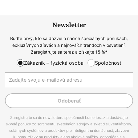
Newsletter
Buďte prvý, kto sa dozvie o našich špeciálnych ponukách,
exkluzívnych zľavách a najnovších trendoch v osvetlení.
Zaregistrujte sa teraz a získajte
15
%*
Zákazník – fyzická osoba
Spoločnosť
Odoberať
Zaregistrujte sa do newsletteru spoločnosti Lumories.sk a dostávajte
skvelé ponuky zo sortimentu svetelných zdrojov a svietidiel, ventilátorov,
solárnych systémov a produktov pre inteligentnú domácnosť, zľavové
kupóny, zľavy na produkty alebo akciové balíčky, odporúčania a