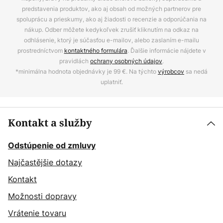
predstavenia produktov, ako aj obsah od možných partnerov pre
spoluprácu a prieskumy, ako aj žiadosti o recenzie a odporúčania na
nákup. Odber môžete kedykoľvek zrušiť kliknutím na odkaz na
odhlásenie, ktorý je súčasťou e-mailov, alebo zaslaním e-mailu
prostredníctvom
kontaktného formulára
. Ďalšie informácie nájdete v
pravidlách
ochrany osobných údajov
.
*minimálna hodnota objednávky je 99 €. Na týchto
výrobcov
sa nedá
uplatniť.
Kontakt a služby
Odstúpenie od zmluvy
Najčastějšie dotazy
Kontakt
Možnosti dopravy
Vrátenie tovaru