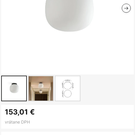
Preskočiť
153,01 €
na
začiatok
vrátane DPH
galérie