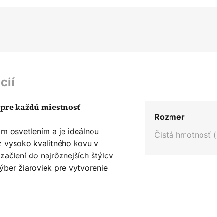
cií
ť pre každú miestnosť
Rozmer
ým osvetlením a je ideálnou
Čistá hmotnosť (
z vysoko kvalitného kovu v
začlení do najrôznejších štýlov
výber žiaroviek pre vytvorenie
rany krytom IP20 je svietidlo
idla Cleo. Ponúka nielen