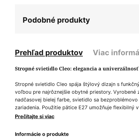
Podobné produkty
Prehľad produktov
Viac informá
Stropné svietidlo Cleo: elegancia a univerzálnos
Stropné svietidlo Cleo spája štýlový dizajn s funkčn
voľbou pre najrôznejšie obytné priestory. Vyrobené 
nadčasovej bielej farbe, svietidlo sa bezproblémovo 
zariadenia. Použitie pätice E27 umožňuje flexibilný 
požadovanej atmosféry osvetlenia. Vďaka stupňu och
Prečítajte si viac
Cleo ideálne pre použitie v suchých interiéroch.
Informácie o produkte
Za zmienku stojí najmä univerzálnosť stropného sviet