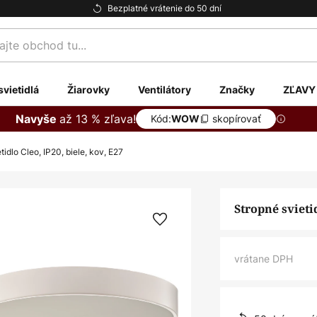
Bezplatné vrátenie do 50 dní
te
svietidlá
Žiarovky
Ventilátory
Značky
ZĽAVY
až 13 % zľava!
Navyše
Kód:
skopírovať
WOW
tidlo Cleo, IP20, biele, kov, E27
Stropné svietid
vrátane DPH