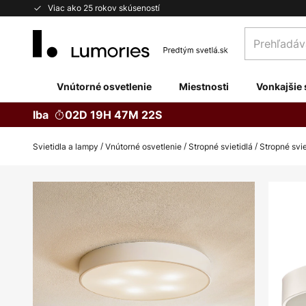
Skip
Viac ako 25 rokov skúseností
to
Prehľadávaj
Content
obchod
tu...
Vnútorné osvetlenie
Miestnosti
Vonkajšie 
Iba
02D 19H 47M 21S
Svietidla a lampy
Vnútorné osvetlenie
Stropné svietidlá
Stropné svie
Preskočiť
na
koniec
galérie
obrázkov