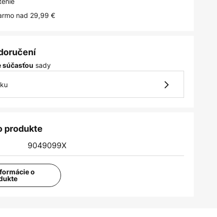
tenie
armo nad 29,99 €
 doručení
sady
je súčasťou
vku
o produkte
9049099X
nformácie o
dukte