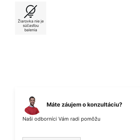
rovnomerné osvetlenie, ale aj možnosť individuálneho
pomocou stmievateľných žiaroviek. Cleo je tak per
Žiarovka nie je
relaxačné večery alebo produktívne pracovné fázy. 
súčasťou
balenia
estetického dizajnu robí z Cleo nepostrádateľný p
bývania.
Máte záujem o konzultáciu?
Naši odborníci Vám radi pomôžu