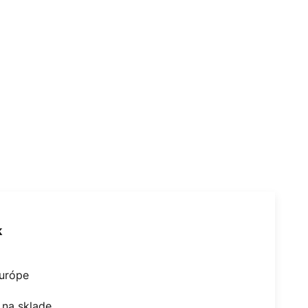
k
Európe
na sklade