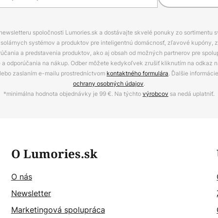
 newsletteru spoločnosti Lumories.sk a dostávajte skvelé ponuky zo sortimentu 
ov, solárnych systémov a produktov pre inteligentnú domácnosť, zľavové kupóny, 
rúčania a predstavenia produktov, ako aj obsah od možných partnerov pre spolu
ie a odporúčania na nákup. Odber môžete kedykoľvek zrušiť kliknutím na odkaz na
alebo zaslaním e-mailu prostredníctvom
kontaktného formulára
. Ďalšie informáci
ochrany osobných údajov
.
*minimálna hodnota objednávky je 99 €. Na týchto
výrobcov
sa nedá uplatniť.
O Lumories.sk
O nás
Newsletter
Marketingová spolupráca