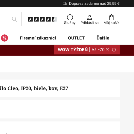
Doprava zadarmo nad 29,99 €
Hľadať
Služby
Prihlásiť sa
Môj košík
Firemní zákazníci
OUTLET
Ďalšie
| Až -70 %
WOW TÝŽDEŇ
lo Cleo, IP20, biele, kov, E27