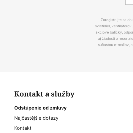
Zaregistrujte sa do
svietidiel, ventilátor
akciové balíčky, odpo
aj žiadosti o recenz
súčasťou e-mailov, 
Kontakt a služby
Odstúpenie od zmluvy
Najčastějšie dotazy
Kontakt