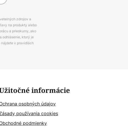
svetelných zdrojov a
zľavy na produkty alebo
prácu a prieskumy, ako
 odhlásenie, ktorý je
e nájdete v pravidlách
Užitočné informácie
Ochrana osobných údajov
Zásady používania cookies
Obchodné podmienky