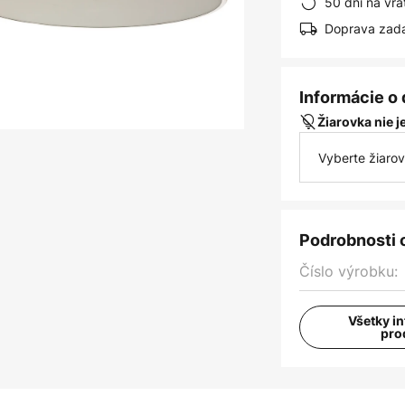
50 dní na vrá
Doprava zad
Informácie o
Žiarovka nie 
Vyberte žiaro
Podrobnosti 
Číslo výrobku:
Všetky i
pro