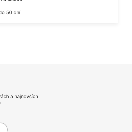
do 50 dní
vách a najnovších
*