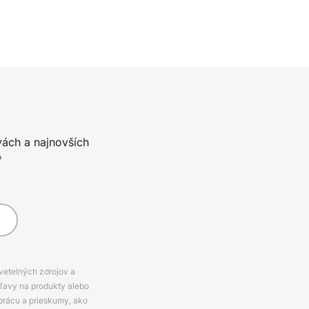
vách a najnovších
*
svetelných zdrojov a
zľavy na produkty alebo
prácu a prieskumy, ako