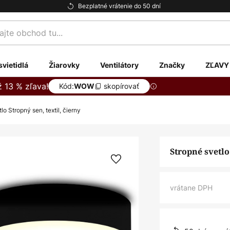
Bezplatné vrátenie do 50 dní
te
svietidlá
Žiarovky
Ventilátory
Značky
ZĽAVY
ž 13 % zľava!
Kód:
skopírovať
WOW
lo Stropný sen, textil, čierny
Stropné svetlo
vrátane DPH