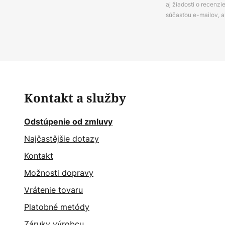
aj žiadosti o recenz
súčasťou e-mailov, 
Kontakt a služby
Odstúpenie od zmluvy
Najčastějšie dotazy
Kontakt
Možnosti dopravy
Vrátenie tovaru
Platobné metódy
Záruky výrobcu