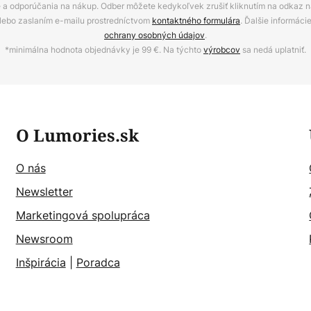
ie a odporúčania na nákup. Odber môžete kedykoľvek zrušiť kliknutím na odkaz na
alebo zaslaním e-mailu prostredníctvom
kontaktného formulára
. Ďalšie informáci
ochrany osobných údajov
.
*minimálna hodnota objednávky je 99 €. Na týchto
výrobcov
sa nedá uplatniť.
O Lumories.sk
O nás
Newsletter
Marketingová spolupráca
Newsroom
Inšpirácia
|
Poradca