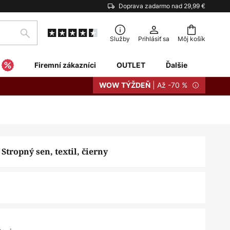
Doprava zadarmo nad 29,99 €
Hľadať
Služby
Prihlásiť sa
Môj košík
Firemní zákazníci
OUTLET
Ďalšie
| Až -70 %
WOW TÝŽDEŇ
 Stropný sen, textil, čierny