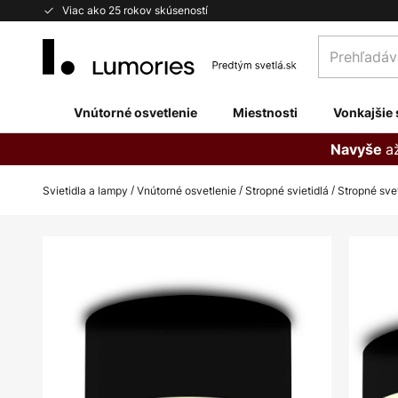
Skip
Viac ako 25 rokov skúseností
to
Prehľadávaj
Content
obchod
tu...
Vnútorné osvetlenie
Miestnosti
Vonkajšie 
a
Navyše
Svietidla a lampy
Vnútorné osvetlenie
Stropné svietidlá
Stropné svet
Preskočiť
na
koniec
galérie
obrázkov