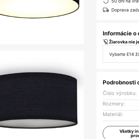
50 dní na vrá
Doprava zad
Informácie o
Žiarovka nie 
Vyberte E14 ž
Podrobnosti 
Číslo výrobku:
Rozmery:
Materiál:
Všetky i
pro