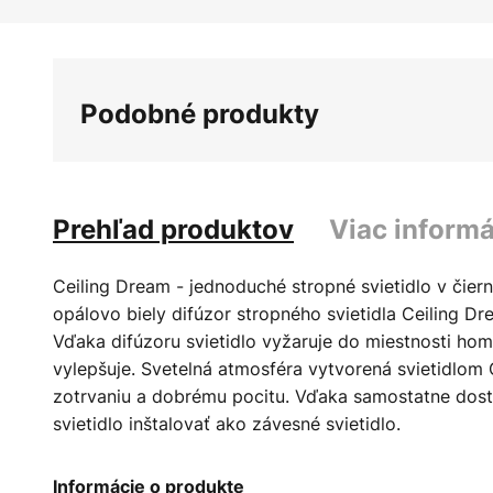
Preskočiť
na
začiatok
galérie
Podobné produkty
obrázkov
Prehľad produktov
Viac informá
Ceiling Dream - jednoduché stropné svietidlo v čierne
opálovo biely difúzor stropného svietidla Ceiling Dr
Vďaka difúzoru svietidlo vyžaruje do miestnosti ho
vylepšuje. Svetelná atmosféra vytvorená svietidlom
zotrvaniu a dobrému pocitu. Vďaka samostatne do
svietidlo inštalovať ako závesné svietidlo.
Informácie o produkte