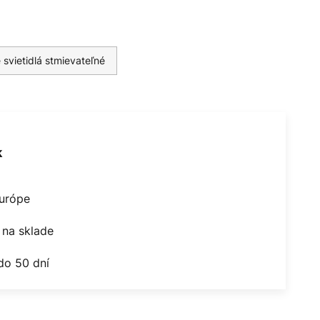
 svietidlá stmievateľné
k
Európe
na sklade
do 50 dní