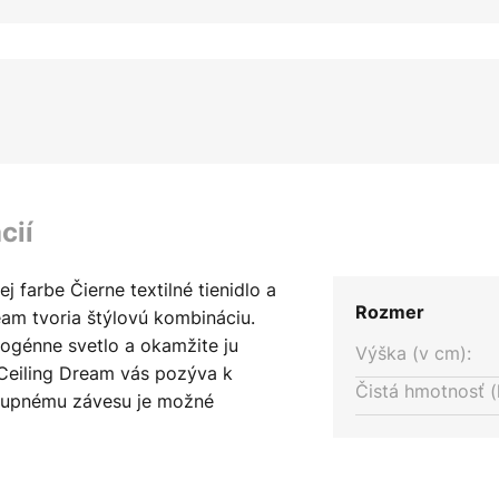
cií
j farbe Čierne textilné tienidlo a
Rozmer
eam tvoria štýlovú kombináciu.
mogénne svetlo a okamžite ju
Výška (v cm):
 Ceiling Dream vás pozýva k
Čistá hmotnosť (
stupnému závesu je možné