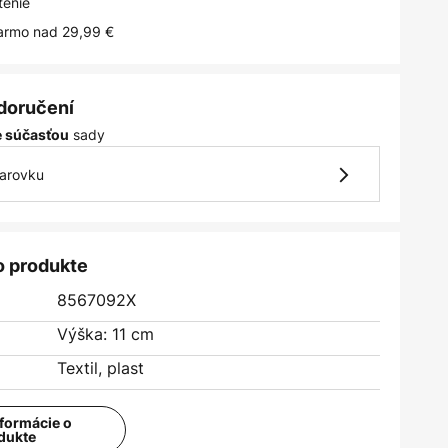
tenie
armo nad 29,99 €
 doručení
sady
je súčasťou
iarovku
o produkte
8567092X
Výška: 11 cm
Textil, plast
nformácie o
dukte