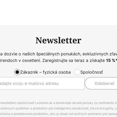
Newsletter
sa dozvie o našich špeciálnych ponukách, exkluzívnych zľa
trendoch v osvetlení. Zaregistrujte sa teraz a získajte
15
%
Zákazník – fyzická osoba
Spoločnosť
Odoberať
 newsletteru spoločnosti Lumories.sk a dostávajte skvelé ponuky zo sortimentu 
ov, solárnych systémov a produktov pre inteligentnú domácnosť, zľavové kupóny, 
rúčania a predstavenia produktov, ako aj obsah od možných partnerov pre spolu