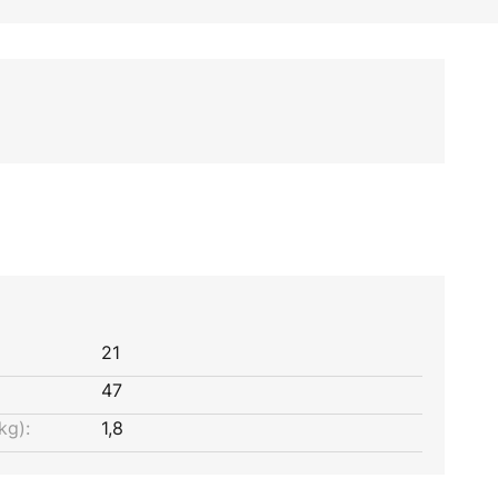
21
47
kg):
1,8