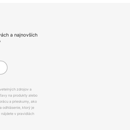
vách a najnovších
*
svetelných zdrojov a
zľavy na produkty alebo
prácu a prieskumy, ako
 odhlásenie, ktorý je
e nájdete v pravidlách