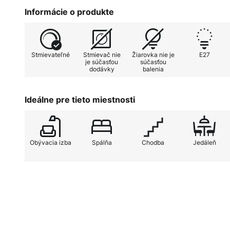
moderný štýl a dodávajú elegantný akcent každej mi
Informácie o produkte
Osobitnou vlastnosťou stropných bodových svetiel De
pomocou externého stmievača. To umožňuje individu
Stmievateľné
Stmievač nie
Žiarovka nie je
E27
osvetlenia, aby ste vytvorili požadovanú atmosféru, 
je súčasťou
súčasťou
dodávky
balenia
produktívne hodiny. Okrem toho je bodové svetlo vy
vysokých štandardov kvality a starostlivého spraco
Destin nie sú teda len osvetľovacím prvkom, ale aj
Ideálne pre tieto miestnosti
ktorý harmonicky spája funkčnosť a estetiku.
Obývacia izba
Spálňa
Chodba
Jedáleň