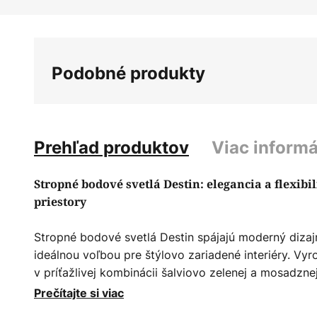
Preskočiť
na
začiatok
galérie
Podobné produkty
obrázkov
Prehľad produktov
Viac informá
Stropné bodové svetlá Destin: elegancia a flexib
priestory
Stropné bodové svetlá Destin spájajú moderný dizajn 
ideálnou voľbou pre štýlovo zariadené interiéry. Vyr
v príťažlivej kombinácii šalviovo zelenej a mosadzne
bodové svetlá sa dokonale hodia do rôznych obytný
Prečítajte si viac
spálne, predsiene a jedálne. Čisté línie a ušľachtilé