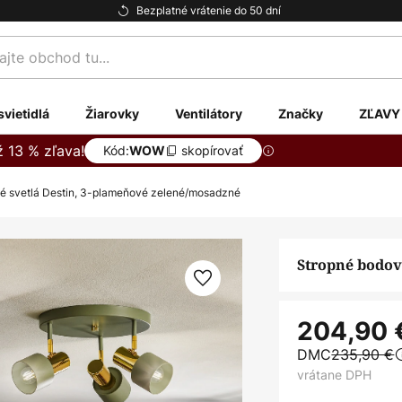
Bezplatné vrátenie do 50 dní
te
svietidlá
Žiarovky
Ventilátory
Značky
ZĽAVY
ž 13 % zľava!
Kód:
skopírovať
WOW
é svetlá Destin, 3-plameňové zelené/mosadzné
Stropné bodov
204,90 
DMC
235,90 €
vrátane DPH