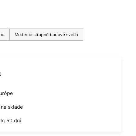
lne
Moderné stropné bodové svetlá
k
Európe
na sklade
do 50 dní