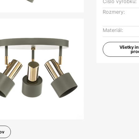
Číslo výrobku:
Rozmery:
Materiál:
Všetky i
pro
ov