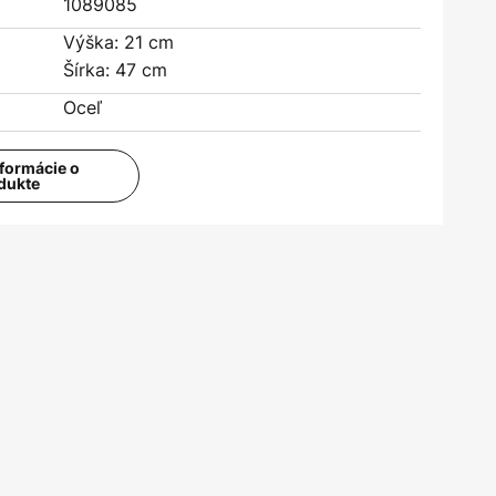
1089085
Výška: 21 cm
Šírka: 47 cm
Oceľ
nformácie o
dukte