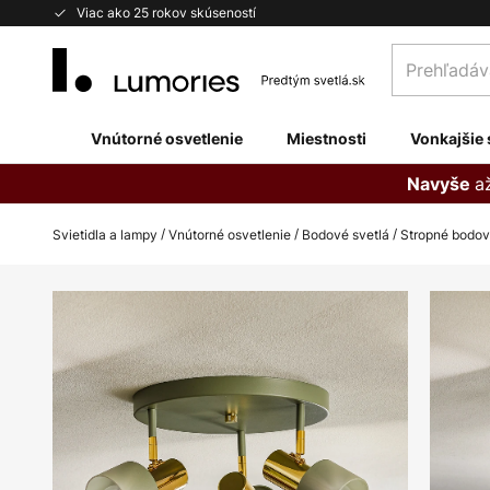
Skip
Viac ako 25 rokov skúseností
to
Prehľadávaj
Content
obchod
tu...
Vnútorné osvetlenie
Miestnosti
Vonkajšie 
a
Navyše
Svietidla a lampy
Vnútorné osvetlenie
Bodové svetlá
Stropné bodov
Preskočiť
na
koniec
galérie
obrázkov