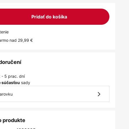
Pridať do košíka
tenie
armo nad 29,99 €
 doručení
 - 5 prac. dní
sady
je súčasťou
iarovku
o produkte