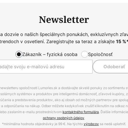
Newsletter
sa dozvie o našich špeciálnych ponukách, exkluzívnych zľa
trendoch v osvetlení. Zaregistrujte sa teraz a získajte
15
%
Zákazník – fyzická osoba
Spoločnosť
Odoberať
 newsletteru spoločnosti Lumories.sk a dostávajte skvelé ponuky zo sortimentu 
ov, solárnych systémov a produktov pre inteligentnú domácnosť, zľavové kupóny, 
rúčania a predstavenia produktov, ako aj obsah od možných partnerov pre spolu
ie a odporúčania na nákup. Odber môžete kedykoľvek zrušiť kliknutím na odkaz na
alebo zaslaním e-mailu prostredníctvom
kontaktného formulára
. Ďalšie informáci
ochrany osobných údajov
.
*minimálna hodnota objednávky je 99 €. Na týchto
výrobcov
sa nedá uplatniť.