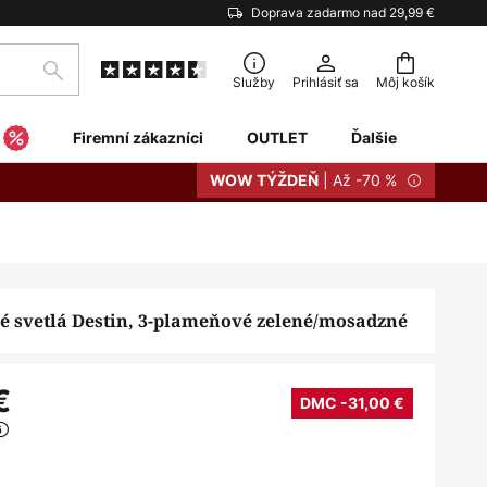
Doprava zadarmo nad 29,99 €
Hľadať
Služby
Prihlásiť sa
Môj košík
Firemní zákazníci
OUTLET
Ďalšie
| Až -70 %
WOW TÝŽDEŇ
é svetlá Destin, 3-plameňové zelené/mosadzné
€
DMC -31,00 €