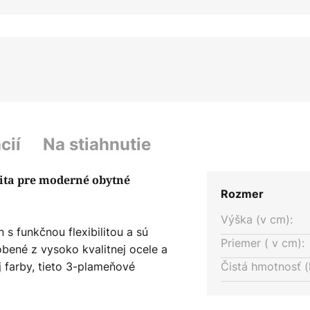
cií
Na stiahnutie
ilita pre moderné obytné
Rozmer
Výška (v cm):
s funkčnou flexibilitou a sú
Priemer ( v cm):
obené z vysoko kvalitnej ocele a
j farby, tieto 3-plameňové
Čistá hmotnosť (
ch priestorov, ako sú obývačky,
 farebné prevedenie podčiarkujú