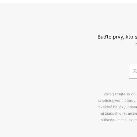
Buďte prvý, kto 
Zaregistrujte sa do
svietidiel, ventilátor
akciové balíčky, odpo
aj žiadosti o recenz
súčasťou e-mailov, 