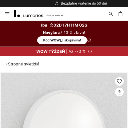
Bezplatné vrátenie do 50 dní
Skip
to
Content
ať
Iba
02D 17H 11M 02S
až 13 % zľava!
Navyše
Kód:
skopírovať
WOW
| Až -70 %
WOW TÝŽDEŇ
Stropné svietidlá
Preskočiť
na
koniec
galérie
obrázkov