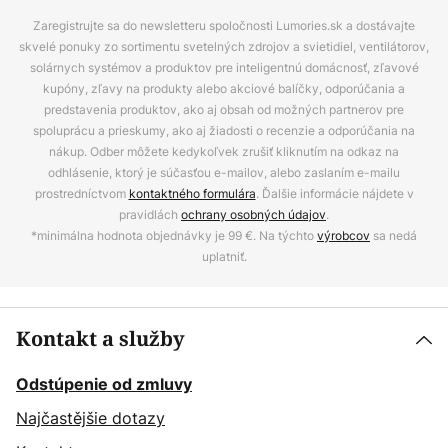
Zaregistrujte sa do newsletteru spoločnosti Lumories.sk a dostávajte
skvelé ponuky zo sortimentu svetelných zdrojov a svietidiel, ventilátorov,
solárnych systémov a produktov pre inteligentnú domácnosť, zľavové
kupóny, zľavy na produkty alebo akciové balíčky, odporúčania a
predstavenia produktov, ako aj obsah od možných partnerov pre
spoluprácu a prieskumy, ako aj žiadosti o recenzie a odporúčania na
nákup. Odber môžete kedykoľvek zrušiť kliknutím na odkaz na
odhlásenie, ktorý je súčasťou e-mailov, alebo zaslaním e-mailu
prostredníctvom
kontaktného formulára
. Ďalšie informácie nájdete v
pravidlách
ochrany osobných údajov
.
*minimálna hodnota objednávky je 99 €. Na týchto
výrobcov
sa nedá
uplatniť.
Kontakt a služby
Odstúpenie od zmluvy
Najčastějšie dotazy