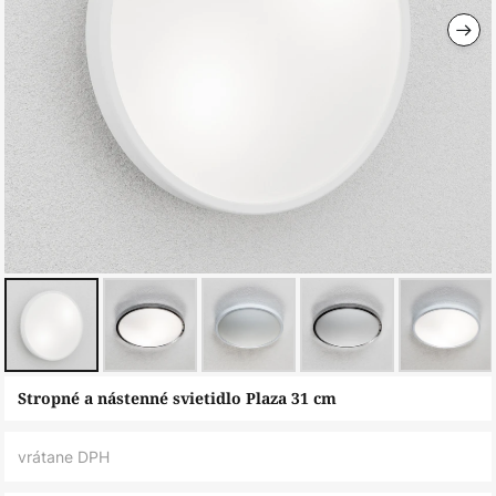
Preskočiť
Stropné a nástenné svietidlo Plaza 31 cm
na
začiatok
vrátane DPH
galérie