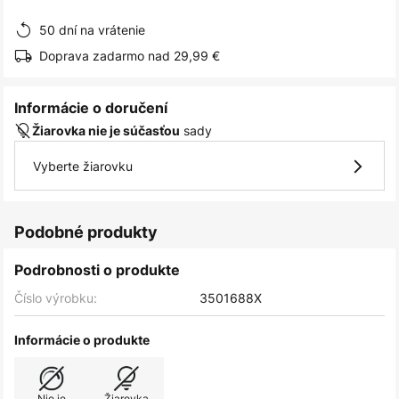
obrázkov
50 dní na vrátenie
Doprava zadarmo nad 29,99 €
Informácie o doručení
sady
Žiarovka nie je súčasťou
Vyberte žiarovku
Podobné produkty
Podrobnosti o produkte
Číslo výrobku:
3501688X
Informácie o produkte
Nie je
Žiarovka