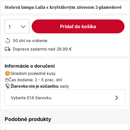
obrázkov
Stolová lampa Laila s kryštálovým závesom 2-plameňové
1
Pridať do košíka
50 dní na vrátenie
Doprava zadarmo nad 29,99 €
Informácie o doručení
Skladom posledné kusy
Čas dodania: 2 - 5 prac. dní
sady
Žiarovka nie je súčasťou
Vyberte E14 žiarovku
Podobné produkty