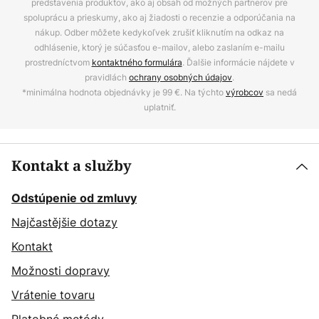
predstavenia produktov, ako aj obsah od možných partnerov pre
spoluprácu a prieskumy, ako aj žiadosti o recenzie a odporúčania na
nákup. Odber môžete kedykoľvek zrušiť kliknutím na odkaz na
odhlásenie, ktorý je súčasťou e-mailov, alebo zaslaním e-mailu
prostredníctvom
kontaktného formulára
. Ďalšie informácie nájdete v
pravidlách
ochrany osobných údajov
.
*minimálna hodnota objednávky je 99 €. Na týchto
výrobcov
sa nedá
uplatniť.
Kontakt a služby
Odstúpenie od zmluvy
Najčastějšie dotazy
Kontakt
Možnosti dopravy
Vrátenie tovaru