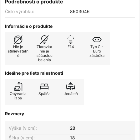
Podrobnosti o produkte
Číslo výrobku:
8603046
Informácie o produkte
Nie je
Žiarovka
E14
Typ C -
stmievateľn
nie je
Euro
é
súčasťou
zástrčka
balenia
Ideálne pre tieto miestnosti
Obývacia
Spálňa
Jedáleň
izba
Rozmery
Výška (v cm):
28
Šírka (v cm):
18