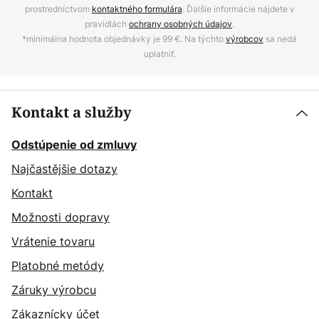
prostredníctvom
kontaktného formulára
. Ďalšie informácie nájdete v
pravidlách
ochrany osobných údajov
.
*minimálna hodnota objednávky je 99 €. Na týchto
výrobcov
sa nedá
uplatniť.
Kontakt a služby
Odstúpenie od zmluvy
Najčastějšie dotazy
Kontakt
Možnosti dopravy
Vrátenie tovaru
Platobné metódy
Záruky výrobcu
Zákaznícky účet