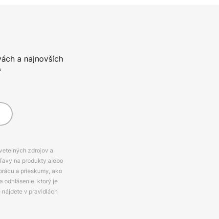
vách a najnovších
*
svetelných zdrojov a
zľavy na produkty alebo
prácu a prieskumy, ako
 odhlásenie, ktorý je
e nájdete v pravidlách