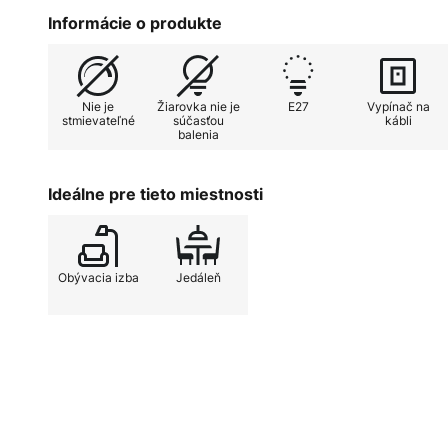
presne tak, ako by ste si to v ob
Informácie o produkte
vzhľadom pôsobí oblúková stojac
stelesňuje nadčasovú krásu. Možn
vlastného výberu, pričom sa odpo
Nie je
Žiarovka nie je
E27
Vypínač na
úsporné LED žiarovky.
stmievateľné
súčasťou
kábli
balenia
Ideálne pre tieto miestnosti
Obývacia izba
Jedáleň