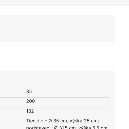
35
200
132
:
Tienidlo - Ø 35 cm, výška 25 cm;
podstavec - Ø 31,5 cm, výška 5,5 cm