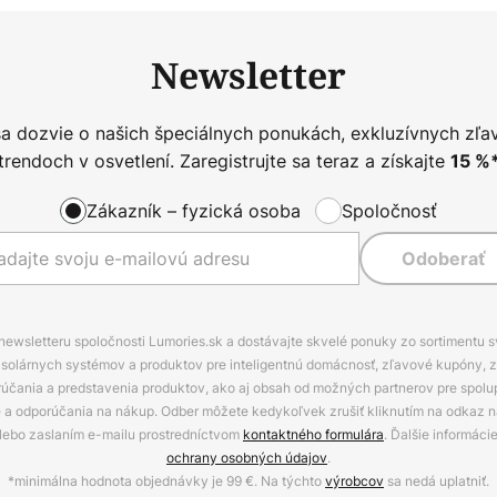
Newsletter
sa dozvie o našich špeciálnych ponukách, exkluzívnych zľa
trendoch v osvetlení. Zaregistrujte sa teraz a získajte
15
%
Zákazník – fyzická osoba
Spoločnosť
Odoberať
 newsletteru spoločnosti Lumories.sk a dostávajte skvelé ponuky zo sortimentu 
ov, solárnych systémov a produktov pre inteligentnú domácnosť, zľavové kupóny, 
rúčania a predstavenia produktov, ako aj obsah od možných partnerov pre spolu
ie a odporúčania na nákup. Odber môžete kedykoľvek zrušiť kliknutím na odkaz na
alebo zaslaním e-mailu prostredníctvom
kontaktného formulára
. Ďalšie informáci
ochrany osobných údajov
.
*minimálna hodnota objednávky je 99 €. Na týchto
výrobcov
sa nedá uplatniť.