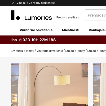
Skip
Viac ako 25 rokov skúseností
to
Prehľadávaj
Content
obchod
tu...
Vnútorné osvetlenie
Miestnosti
Vonkajšie 
Iba
02D 19H 22M 17S
Svietidla a lampy
Vnútorné osvetlenie
Stojacie lampy
Stojacie lam
Preskočiť
na
koniec
galérie
obrázkov