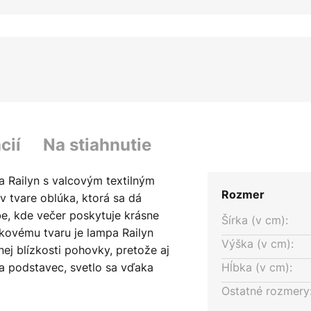
cií
Na stiahnutie
a Railyn s valcovým textilným
Rozmer
 v tvare oblúka, ktorá sa dá
be, kde večer poskytuje krásne
Šírka (v cm):
kovému tvaru je lampa Railyn
Výška (v cm):
nej blízkosti pohovky, pretože aj
na podstavec, svetlo sa vďaka
Hĺbka (v cm):
 miesto. Textilné tienidlo má
Ostatné rozmery
e a svetlo pôsobí teplo a útulne,