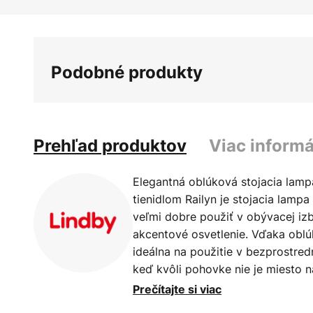
Preskočiť
na
začiatok
galérie
Podobné produkty
obrázkov
Prehľad produktov
Viac informá
Elegantná oblúková stojacia lamp
tienidlom Railyn je stojacia lampa
veľmi dobre použiť v obývacej iz
akcentové osvetlenie. Vďaka oblú
ideálna na použitie v bezprostred
keď kvôli pohovke nie je miesto 
tomuto dizajnu dostane na správne
Prečítajte si viac
valcovitý tvar a je starožitne biel