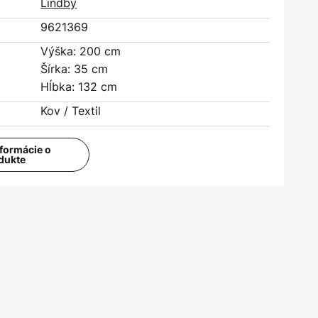
Lindby
9621369
Výška: 200 cm
Šírka: 35 cm
Hĺbka: 132 cm
Kov / Textil
nformácie o
dukte