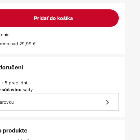
Pridať do košíka
tenie
armo nad 29,99 €
 doručení
 - 5 prac. dní
sady
je súčasťou
iarovku
o produkte