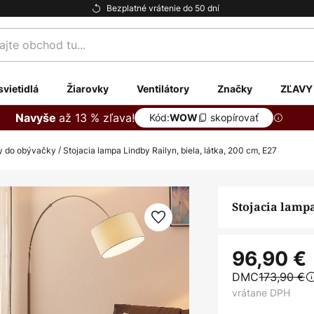
Bezplatné vrátenie do 50 dní
te
svietidlá
Žiarovky
Ventilátory
Značky
ZĽAVY
až 13 % zľava!
Navyše
Kód:
skopírovať
WOW
py do obývačky
Stojacia lampa Lindby Railyn, biela, látka, 200 cm, E27
Stojacia lampa
96,90 €
DMC
173,90 €
vrátane DPH