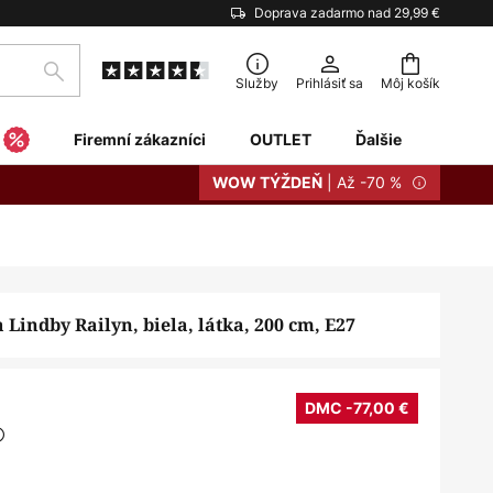
Doprava zadarmo nad 29,99 €
Hľadať
Služby
Prihlásiť sa
Môj košík
Firemní zákazníci
OUTLET
Ďalšie
| Až -70 %
WOW TÝŽDEŇ
 Lindby Railyn, biela, látka, 200 cm, E27
DMC -77,00 €