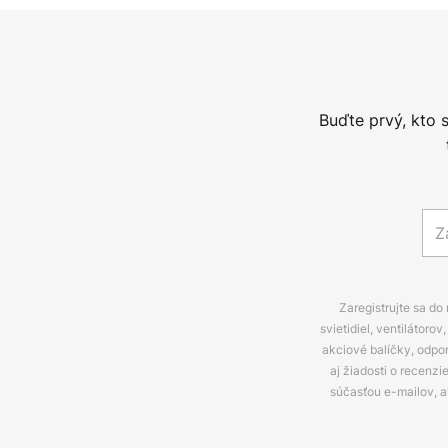
Buďte prvý, kto 
Zaregistrujte sa do
svietidiel, ventilátor
akciové balíčky, odpo
aj žiadosti o recenz
súčasťou e-mailov, 