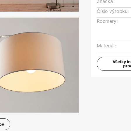
Značka
Číslo výrobku:
Rozmery:
Materiál:
Všetky i
pro
ov