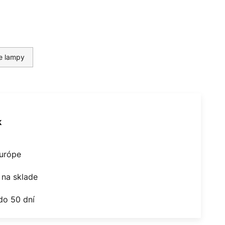
ie lampy
k
Európe
na sklade
do 50 dní