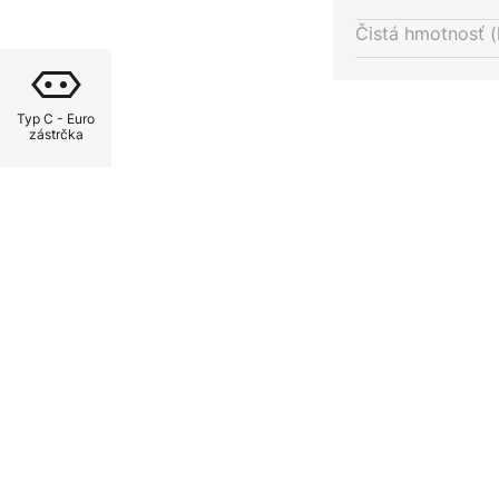
ývačke želali. Svojím celkovým
Čistá hmotnosť (
ia lampa vždy štýlovo a
o použiť žiarovky E27 podľa
rúčajú najmä energeticky
Typ C - Euro
zástrčka