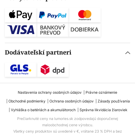
Dodávateľskí partneri
Nastavenia ochrany osobných údajov
Právne oznámenie
Obchodné podmienky
Ochrana osobných údajov
Zásady používania
Vyhláška o batériách a akumulátoroch
Správna likvidácia žiaroviek
Prečiarknuté ceny na lumories.sk zodpovedajú doporučenej
maloobchodnej cene výrobcu.
Všetky ceny produktov sú uvedené v €, vrátane 23 % DPH a bez