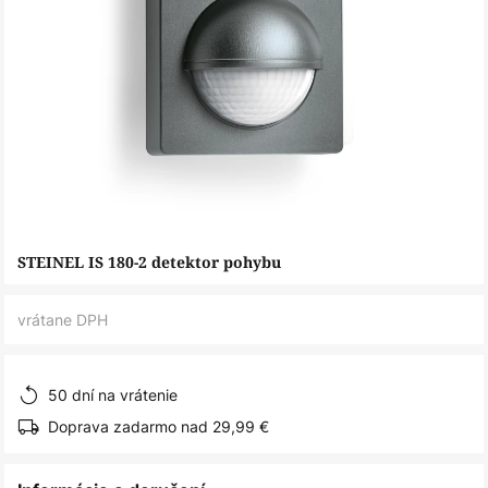
Preskočiť
STEINEL IS 180-2 detektor pohybu
na
začiatok
vrátane DPH
galérie
obrázkov
50 dní na vrátenie
Doprava zadarmo nad 29,99 €