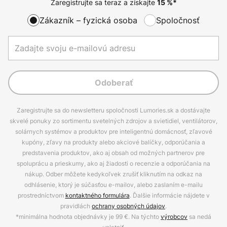
Zaregistrujte sa teraz a získajte
15
%*
Zákazník – fyzická osoba
Spoločnosť
Odoberať
Zaregistrujte sa do newsletteru spoločnosti Lumories.sk a dostávajte
skvelé ponuky zo sortimentu svetelných zdrojov a svietidiel, ventilátorov,
solárnych systémov a produktov pre inteligentnú domácnosť, zľavové
kupóny, zľavy na produkty alebo akciové balíčky, odporúčania a
predstavenia produktov, ako aj obsah od možných partnerov pre
spoluprácu a prieskumy, ako aj žiadosti o recenzie a odporúčania na
nákup. Odber môžete kedykoľvek zrušiť kliknutím na odkaz na
odhlásenie, ktorý je súčasťou e-mailov, alebo zaslaním e-mailu
prostredníctvom
kontaktného formulára
. Ďalšie informácie nájdete v
pravidlách
ochrany osobných údajov
.
*minimálna hodnota objednávky je 99 €. Na týchto
výrobcov
sa nedá