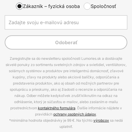
Zákazník – fyzická osoba
Spoločnosť
Odoberať
Zaregistrujte sa do newsletteru spoločnosti Lumories.sk a dostávajte
skvelé ponuky zo sortimentu svetelných zdrojov a svietidiel, ventilátorov,
solárnych systémov a produktov pre inteligentnú domácnosť, zľavové
kupóny, zľavy na produkty alebo akciové balíčky, odporúčania a
predstavenia produktov, ako aj obsah od možných partnerov pre
spoluprácu a prieskumy, ako aj žiadosti o recenzie a odporúčania na
nákup. Odber môžete kedykoľvek zrušiť kliknutím na odkaz na
odhlásenie, ktorý je súčasťou e-mailov, alebo zaslaním e-mailu
prostredníctvom
kontaktného formulára
. Ďalšie informácie nájdete v
pravidlách
ochrany osobných údajov
.
*minimálna hodnota objednávky je 99 €. Na týchto
výrobcov
sa nedá
uplatniť.