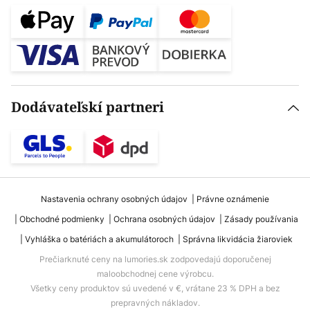
Dodávateľskí partneri
Nastavenia ochrany osobných údajov
Právne oznámenie
Obchodné podmienky
Ochrana osobných údajov
Zásady používania
Vyhláška o batériách a akumulátoroch
Správna likvidácia žiaroviek
Prečiarknuté ceny na lumories.sk zodpovedajú doporučenej
maloobchodnej cene výrobcu.
Všetky ceny produktov sú uvedené v €, vrátane 23 % DPH a bez
prepravných nákladov.