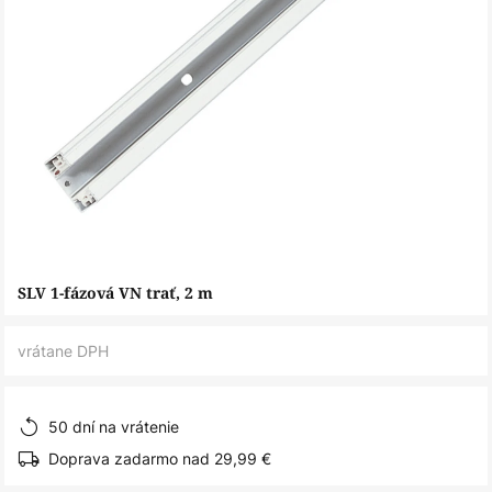
Preskočiť
SLV 1-fázová VN trať, 2 m
na
začiatok
vrátane DPH
galérie
obrázkov
50 dní na vrátenie
Doprava zadarmo nad 29,99 €