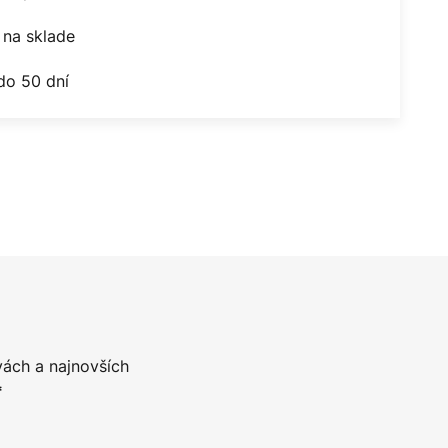
na sklade
do 50 dní
vách a najnovších
*