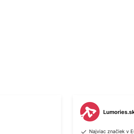
alebo kryštálu. Materiál
etidlo Drusa mení svoj vzhľad a
eho bodu a uhla pohľadu.
orené prizmatickým povrchom.
mbinácii s tvarom dáva svietidlu
To inšpirovalo dizajnérov aj pri
 ako dutina v skale, ktorej steny
álmi.
Lumories.s
Najviac značiek v 