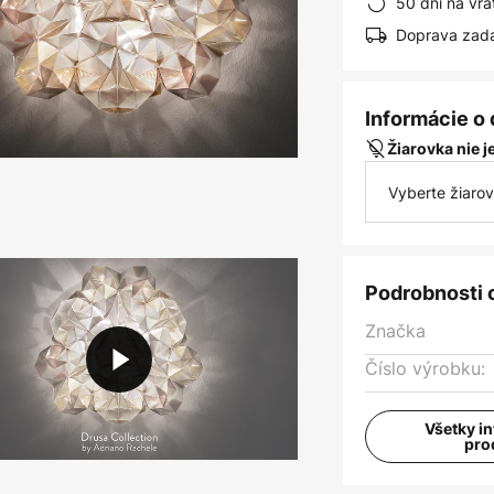
50 dní na vrá
Doprava zad
Informácie o
Žiarovka nie 
Vyberte žiaro
Podrobnosti 
Značka
Číslo výrobku:
Všetky i
pro