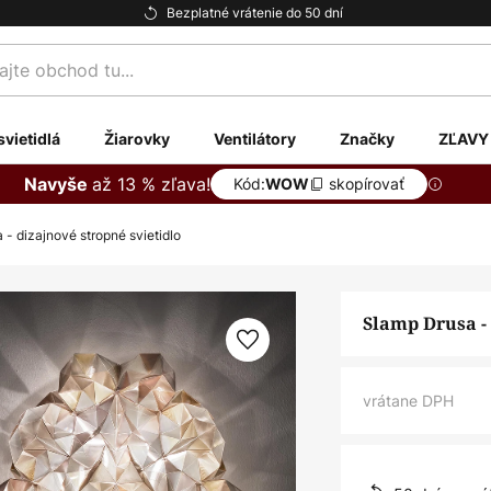
Bezplatné vrátenie do 50 dní
te
svietidlá
Žiarovky
Ventilátory
Značky
ZĽAVY
až 13 % zľava!
Navyše
Kód:
skopírovať
WOW
 - dizajnové stropné svietidlo
Slamp Drusa - 
vrátane DPH