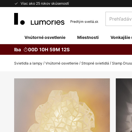
Skip
Viac ako 25 rokov skúseností
to
Prehľadávaj
Content
obchod
tu...
Vnútorné osvetlenie
Miestnosti
Vonkajšie 
Iba
00D 10H 59M 11S
Svietidla a lampy
Vnútorné osvetlenie
Stropné svietidlá
Slamp Drusa
Preskočiť
na
koniec
galérie
obrázkov