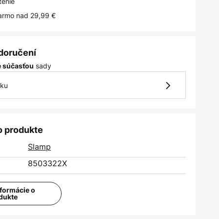
tenie
armo nad 29,99 €
 doručení
sady
je súčasťou
vku
o produkte
Slamp
8503322X
nformácie o
dukte