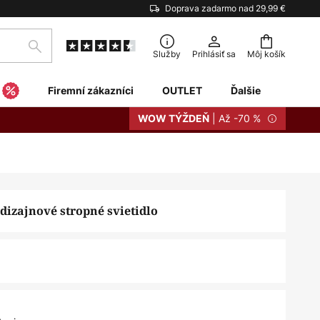
Doprava zadarmo nad 29,99 €
Hľadať
Služby
Prihlásiť sa
Môj košík
Firemní zákazníci
OUTLET
Ďalšie
| Až -70 %
WOW TÝŽDEŇ
dizajnové stropné svietidlo