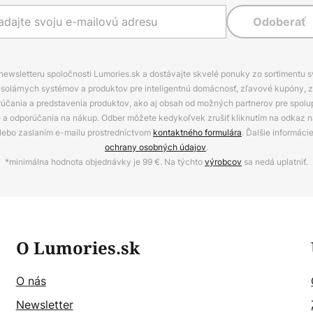
Odoberať
 newsletteru spoločnosti Lumories.sk a dostávajte skvelé ponuky zo sortimentu 
ov, solárnych systémov a produktov pre inteligentnú domácnosť, zľavové kupóny, 
rúčania a predstavenia produktov, ako aj obsah od možných partnerov pre spolu
ie a odporúčania na nákup. Odber môžete kedykoľvek zrušiť kliknutím na odkaz na
alebo zaslaním e-mailu prostredníctvom
kontaktného formulára
. Ďalšie informáci
ochrany osobných údajov
.
*minimálna hodnota objednávky je 99 €. Na týchto
výrobcov
sa nedá uplatniť.
O Lumories.sk
O nás
Newsletter