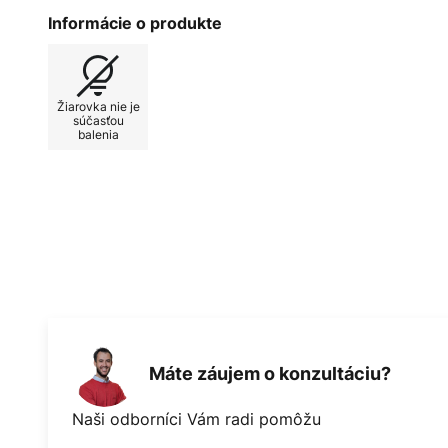
pozitívne vlastnosti plastu a skla 
Informácie o produkte
Lentiflex® použitý na stropné svi
farbu v závislosti od pozorovaci
Opäľujúce odtiene môžu byť vytv
Žiarovka nie je
súčasťou
balenia
Práve tento špeciálny povrch v ko
vzhľad kryštalizovaného minerálu. 
výbere názvu. Druse nie je nič iné
sú pokryté kryštalizovanými miner
Máte záujem o konzultáciu?
Naši odborníci Vám radi pomôžu