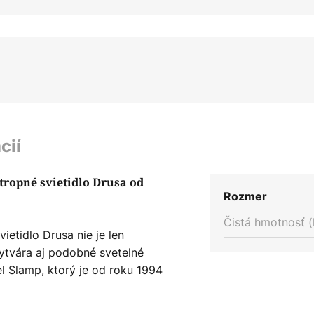
cií
stropné svietidlo Drusa od
Rozmer
Čistá hmotnosť (
vietidlo Drusa nie je len
vytvára aj podobné svetelné
el Slamp, ktorý je od roku 1994
dlami vyrobenými v Taliansku,
ciálne materiály, ktoré spájajú