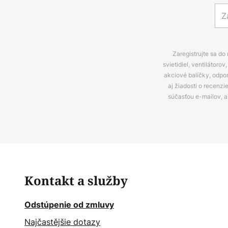
Zaregistrujte sa do
svietidiel, ventilátor
akciové balíčky, odpo
aj žiadosti o recenz
súčasťou e-mailov, 
Kontakt a služby
Odstúpenie od zmluvy
Najčastějšie dotazy