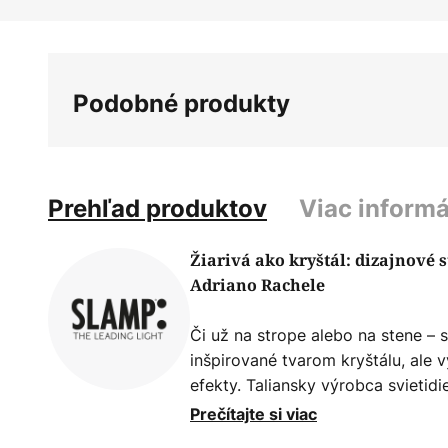
Preskočiť
na
začiatok
galérie
Podobné produkty
obrázkov
Prehľad produktov
Viac informá
Žiarivá ako kryštál: dizajnové 
Adriano Rachele
Či už na strope alebo na stene – s
inšpirované tvarom kryštálu, ale 
efekty. Taliansky výrobca svietidi
známy svojimi dizajnovými svieti
Prečítajte si viac
vytvára nielen svietidlá, ale aj špe