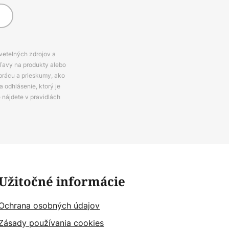
svetelných zdrojov a
zľavy na produkty alebo
prácu a prieskumy, ako
 odhlásenie, ktorý je
e nájdete v pravidlách
Užitočné informácie
Ochrana osobných údajov
Zásady používania cookies