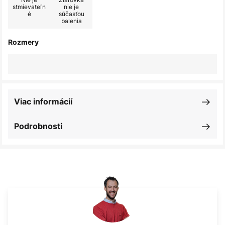
stmievateľn
nie je
é
súčasťou
balenia
Rozmery
Viac informácií
Podrobnosti