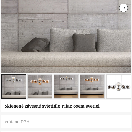
Preskočiť
Sklenené závesné svietidlo Pilar, osem svetiel
na
začiatok
vrátane DPH
galérie