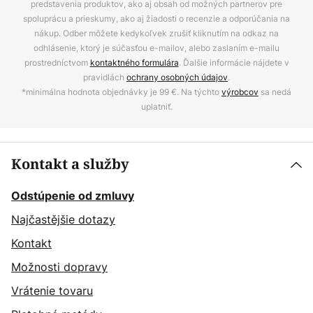
predstavenia produktov, ako aj obsah od možných partnerov pre
spoluprácu a prieskumy, ako aj žiadosti o recenzie a odporúčania na
nákup. Odber môžete kedykoľvek zrušiť kliknutím na odkaz na
odhlásenie, ktorý je súčasťou e-mailov, alebo zaslaním e-mailu
prostredníctvom
kontaktného formulára
. Ďalšie informácie nájdete v
pravidlách
ochrany osobných údajov
.
*minimálna hodnota objednávky je 99 €. Na týchto
výrobcov
sa nedá
uplatniť.
Kontakt a služby
Odstúpenie od zmluvy
Najčastějšie dotazy
Kontakt
Možnosti dopravy
Vrátenie tovaru