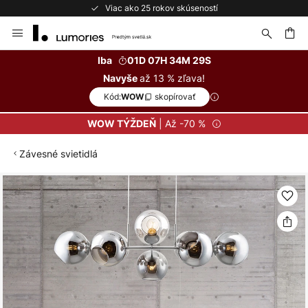
Viac ako 25 rokov skúseností
Skip
to
Content
ať
Iba
01D 07H 34M 29S
až 13 % zľava!
Navyše
Kód:
skopírovať
WOW
| Až -70 %
WOW TÝŽDEŇ
Závesné svietidlá
Preskočiť
na
koniec
galérie
obrázkov