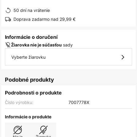
obrázkov
50 dní na vrátenie
Doprava zadarmo nad 29,99 €
Informácie o doručení
sady
Žiarovka nie je súčasťou
Vyberte žiarovku
Podobné produkty
Podrobnosti o produkte
Číslo výrobku:
7007778X
Informácie o produkte
Nie je
Žiarovka