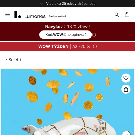
Viac ako 25 rokov skúseností
Skip
to
Content
ať
až 13 % zľava!
Navyše
Kód:
skopírovať
WOW
| Až -70 %
WOW TÝŽDEŇ
Seletti
Preskočiť
na
koniec
galérie
obrázkov