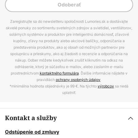
Odoberať
Zaregistrujte sa do newsletteru spoločnosti Lumories.sk a dostávajte
skvelé ponuky zo sortimentu svetelných zdrojov a svietidiel, ventilátorov,
solárnych systémov a produktov pre inteligentnú domácnosť, zľavové
kupóny, zľavy na produkty alebo akciové balíčky, odporúčania a
predstavenia produktov, ako aj obsah od možných partnerov pre
spoluprácu a prieskumy, ako aj žiadosti o recenzie a odporúčania na
nákup. Odber môžete kedykoľvek zrušiť kliknutím na odkaz na
odhlásenie, ktorý je súčasťou e-mailov, alebo zaslaním e-mailu
prostredníctvom
kontaktného formulára
. Ďalšie informácie nájdete v
pravidlách
ochrany osobných údajov
.
*minimálna hodnota objednávky je 99 €. Na týchto
výrobcov
sa nedá
uplatniť.
Kontakt a služby
Odstúpenie od zmluvy