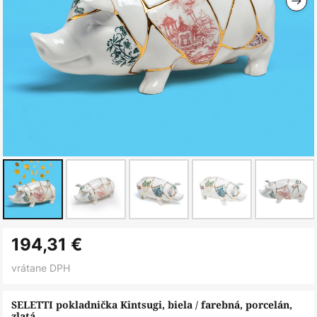
Preskočiť
194,31 €
na
začiatok
vrátane DPH
galérie
obrázkov
SELETTI pokladnička Kintsugi, biela / farebná, porcelán,
zlatá