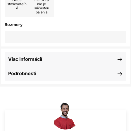
stmievateľn
nie je
é
súčasťou
balenia
Rozmery
Viac informácií
Podrobnosti