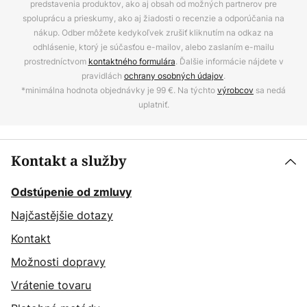
predstavenia produktov, ako aj obsah od možných partnerov pre
spoluprácu a prieskumy, ako aj žiadosti o recenzie a odporúčania na
nákup. Odber môžete kedykoľvek zrušiť kliknutím na odkaz na
odhlásenie, ktorý je súčasťou e-mailov, alebo zaslaním e-mailu
prostredníctvom
kontaktného formulára
. Ďalšie informácie nájdete v
pravidlách
ochrany osobných údajov
.
*minimálna hodnota objednávky je 99 €. Na týchto
výrobcov
sa nedá
uplatniť.
Kontakt a služby
Odstúpenie od zmluvy
Najčastějšie dotazy
Kontakt
Možnosti dopravy
Vrátenie tovaru