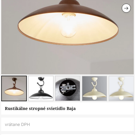
Preskočiť
Rustikálne stropné svietidlo Baja
na
začiatok
vrátane DPH
galérie