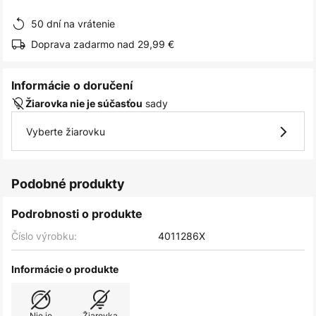
obrázkov
50 dní na vrátenie
Doprava zadarmo nad 29,99 €
Informácie o doručení
sady
Žiarovka nie je súčasťou
Vyberte žiarovku
Podobné produkty
Podrobnosti o produkte
Číslo výrobku:
4011286X
Informácie o produkte
Nie je
Žiarovka