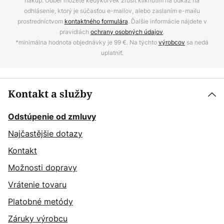
nákup. Odber môžete kedykoľvek zrušiť kliknutím na odkaz na
odhlásenie, ktorý je súčasťou e-mailov, alebo zaslaním e-mailu
prostredníctvom
kontaktného formulára
. Ďalšie informácie nájdete v
pravidlách
ochrany osobných údajov
.
*minimálna hodnota objednávky je 99 €. Na týchto
výrobcov
sa nedá
uplatniť.
Kontakt a služby
Odstúpenie od zmluvy
Najčastějšie dotazy
Kontakt
Možnosti dopravy
Vrátenie tovaru
Platobné metódy
Záruky výrobcu