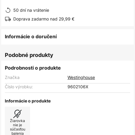
obrázkov
50 dní na vrátenie
Doprava zadarmo nad 29,99 €
Informácie o doručení
Podobné produkty
Podrobnosti o produkte
Značka
Westinghouse
Číslo výrobku:
9602106X
Informácie o produkte
Žiarovka
nie je
súčasťou
balenia