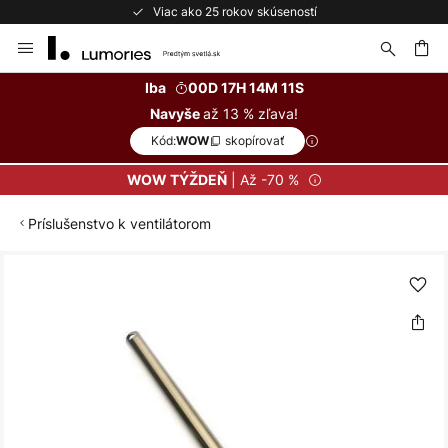
Viac ako 25 rokov skúseností
Skip
to
Content
ať
Iba
00D 17H 14M 10S
až 13 % zľava!
Navyše
Kód:
skopírovať
WOW
| Až -70 %
WOW TÝŽDEŇ
Príslušenstvo k ventilátorom
Preskočiť
na
koniec
galérie
obrázkov