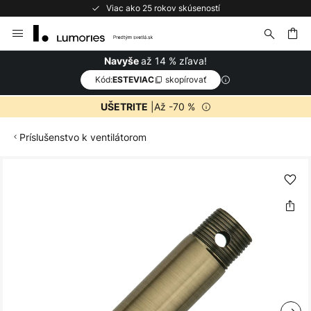
Viac ako 25 rokov skúseností
Skip
to
Content
ať
až 14 % zľava!
Navyše
Kód:
skopírovať
ESTEVIAC
|Až -70 %
UŠETRITE
Príslušenstvo k ventilátorom
Preskočiť
na
koniec
galérie
obrázkov