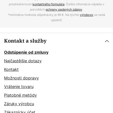
prostredníctvom
kontaktného formulára
. Ďalšie informácie nájdete v
pravidlách
ochrany osobných údajov
.
*minimálna hodnota objednávky je 99 €. Na týchto
výrobcov
sa nedá
uplatniť.
Kontakt a služby
Odstúpenie od zmluvy
Najčastějšie dotazy
Kontakt
Možnosti dopravy
Vrátenie tovaru
Platobné metódy
Záruky výrobcu
Zákaznícky účet