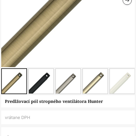
Preskočiť
Predlžovací pól stropného ventilátora Hunter
na
začiatok
vrátane DPH
galérie
obrázkov