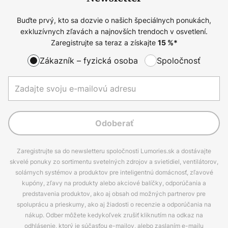
Buďte prvý, kto sa dozvie o našich špeciálnych ponukách,
exkluzívnych zľavách a najnovších trendoch v osvetlení.
Zaregistrujte sa teraz a získajte
15
%*
Zákazník – fyzická osoba
Spoločnosť
Odoberať
Zaregistrujte sa do newsletteru spoločnosti Lumories.sk a dostávajte
skvelé ponuky zo sortimentu svetelných zdrojov a svietidiel, ventilátorov,
solárnych systémov a produktov pre inteligentnú domácnosť, zľavové
kupóny, zľavy na produkty alebo akciové balíčky, odporúčania a
predstavenia produktov, ako aj obsah od možných partnerov pre
spoluprácu a prieskumy, ako aj žiadosti o recenzie a odporúčania na
nákup. Odber môžete kedykoľvek zrušiť kliknutím na odkaz na
odhlásenie, ktorý je súčasťou e-mailov, alebo zaslaním e-mailu