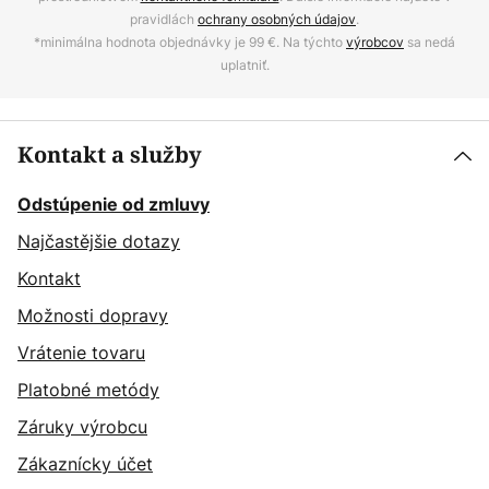
pravidlách
ochrany osobných údajov
.
*minimálna hodnota objednávky je 99 €. Na týchto
výrobcov
sa nedá
uplatniť.
Kontakt a služby
Odstúpenie od zmluvy
Najčastějšie dotazy
Kontakt
Možnosti dopravy
Vrátenie tovaru
Platobné metódy
Záruky výrobcu
Zákaznícky účet