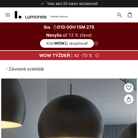
Viac ako 25 rokov skúseností
Skip
to
Content
ať
Iba
01D 00H 15M 27S
až 13 % zľava!
Navyše
Kód:
skopírovať
WOW
| Až -70 %
WOW TÝŽDEŇ
Závesné svietidlá
Preskočiť
na
koniec
galérie
obrázkov