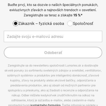
Buďte prvý, kto sa dozvie o našich špeciálnych ponukách,
exkluzívnych zľavách a najnovších trendoch v osvetlení.
Zaregistrujte sa teraz a získajte
15
%*
Zákazník – fyzická osoba
Spoločnosť
Odoberať
Zaregistrujte sa do newsletteru spoločnosti Lumories.sk a dostávajte
skvelé ponuky zo sortimentu svetelných zdrojov a svietidiel, ventilátorov,
solárnych systémov a produktov pre inteligentnú domácnosť, zľavové
kupóny, zľavy na produkty alebo akciové balíčky, odporúčania a
predstavenia produktov, ako aj obsah od možných partnerov pre
spoluprácu a prieskumy, ako aj žiadosti o recenzie a odporúčania na
nákup. Odber môžete kedykoľvek zrušiť kliknutím na odkaz na
odhlásenie, ktorý je súčasťou e-mailov, alebo zaslaním e-mailu
prostredníctvom
kontaktného formulára
. Ďalšie informácie nájdete v