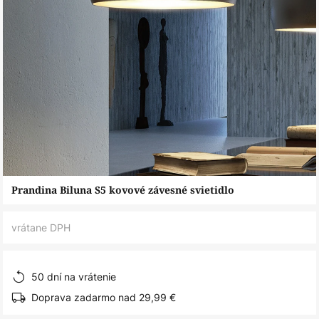
Preskočiť
Prandina Biluna S5 kovové závesné svietidlo
na
začiatok
vrátane DPH
galérie
obrázkov
50 dní na vrátenie
Doprava zadarmo nad 29,99 €