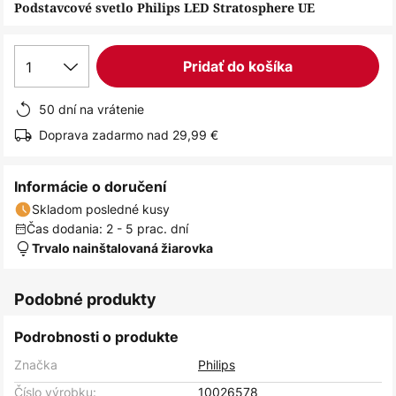
obrázkov
Podstavcové svetlo Philips LED Stratosphere UE
1
Pridať do košíka
50 dní na vrátenie
Doprava zadarmo nad 29,99 €
Informácie o doručení
Skladom posledné kusy
Čas dodania: 2 - 5 prac. dní
Trvalo nainštalovaná žiarovka
Podobné produkty
Podrobnosti o produkte
Značka
Philips
Číslo výrobku:
10026578