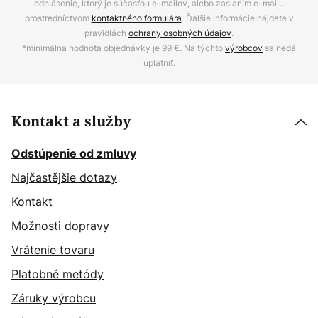
odhlásenie, ktorý je súčasťou e-mailov, alebo zaslaním e-mailu
prostredníctvom
kontaktného formulára
. Ďalšie informácie nájdete v
pravidlách
ochrany osobných údajov
.
*minimálna hodnota objednávky je 99 €. Na týchto
výrobcov
sa nedá
uplatniť.
Kontakt a služby
Odstúpenie od zmluvy
Najčastějšie dotazy
Kontakt
Možnosti dopravy
Vrátenie tovaru
Platobné metódy
Záruky výrobcu