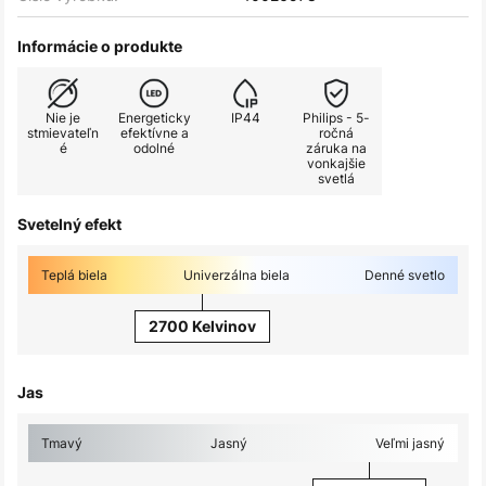
Informácie o produkte
Nie je
Energeticky
IP44
Philips - 5-
stmievateľn
efektívne a
ročná
é
odolné
záruka na
vonkajšie
svetlá
Svetelný efekt
Teplá biela
Univerzálna biela
Denné svetlo
2700 Kelvinov
Jas
Tmavý
Jasný
Veľmi jasný