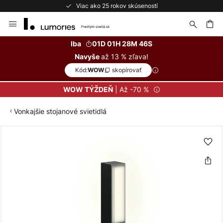
Viac ako 25 rokov skúseností
Skip
to
Content
ať
Iba
01D 01H 28M 46S
až 13 % zľava!
Navyše
Kód:
skopírovať
WOW
| Až -70 %
WOW TÝŽDEŇ
Vonkajšie stojanové svietidlá
Preskočiť
na
koniec
galérie
obrázkov