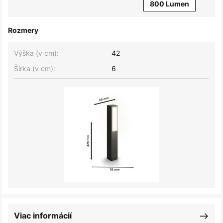
800 Lumen
Rozmery
Výška (v cm):
42
Šírka (v cm):
6
Viac informácií