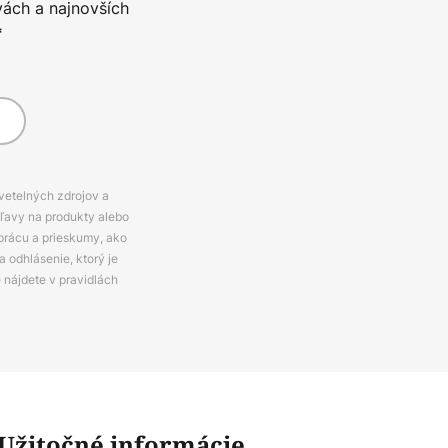
vách a najnovších
*
svetelných zdrojov a
zľavy na produkty alebo
prácu a prieskumy, ako
 odhlásenie, ktorý je
e nájdete v pravidlách
Užitočné informácie