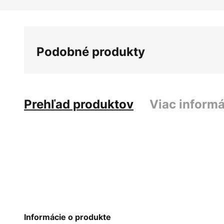
Preskočiť
na
začiatok
galérie
Podobné produkty
obrázkov
Prehľad produktov
Viac informá
Informácie o produkte