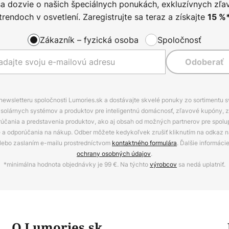
sa dozvie o našich špeciálnych ponukách, exkluzívnych zľa
trendoch v osvetlení. Zaregistrujte sa teraz a získajte
15
%
Zákazník – fyzická osoba
Spoločnosť
Odoberať
 newsletteru spoločnosti Lumories.sk a dostávajte skvelé ponuky zo sortimentu 
ov, solárnych systémov a produktov pre inteligentnú domácnosť, zľavové kupóny, 
rúčania a predstavenia produktov, ako aj obsah od možných partnerov pre spolu
ie a odporúčania na nákup. Odber môžete kedykoľvek zrušiť kliknutím na odkaz na
alebo zaslaním e-mailu prostredníctvom
kontaktného formulára
. Ďalšie informáci
ochrany osobných údajov
.
*minimálna hodnota objednávky je 99 €. Na týchto
výrobcov
sa nedá uplatniť.
O Lumories.sk