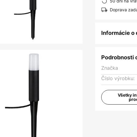
50 dní na vrá
Doprava zad
Informácie o
Podrobnosti 
Značka
Číslo výrobku:
Všetky i
pro