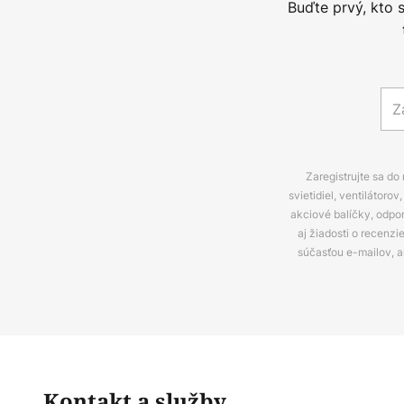
Buďte prvý, kto 
Zaregistrujte sa do
svietidiel, ventilátor
akciové balíčky, odpo
aj žiadosti o recenz
súčasťou e-mailov, 
Kontakt a služby