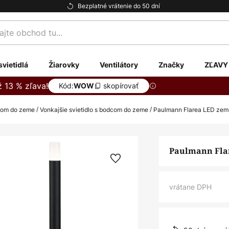
Bezplatné vrátenie do 50 dní
te
svietidlá
Žiarovky
Ventilátory
Značky
ZĽAVY
ž 13 % zľava!
Kód:
skopírovať
WOW
dcom do zeme
Vonkajšie svietidlo s bodcom do zeme
Paulmann Flarea LED zemn
Paulmann Flar
vrátane DPH