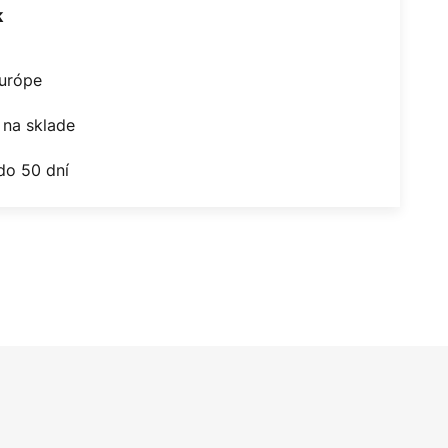
k
Európe
na sklade
do 50 dní