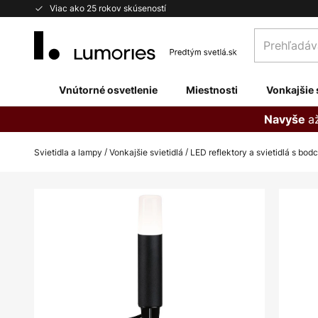
Skip
Viac ako 25 rokov skúseností
to
Prehľadávaj
Content
obchod
tu...
Vnútorné osvetlenie
Miestnosti
Vonkajšie 
a
Navyše
Svietidla a lampy
Vonkajšie svietidlá
LED reflektory a svietidlá s bo
Preskočiť
na
koniec
galérie
obrázkov