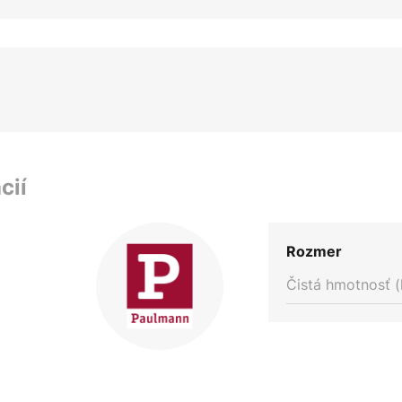
cií
Rozmer
Čistá hmotnosť (