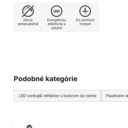
Nie je
Energeticky
So zemným
stmievateľné
efektívne a
hrotom
odolné
Podobné kategórie
LED vonkajší reflektor s bodcom do zeme
Paulmann le