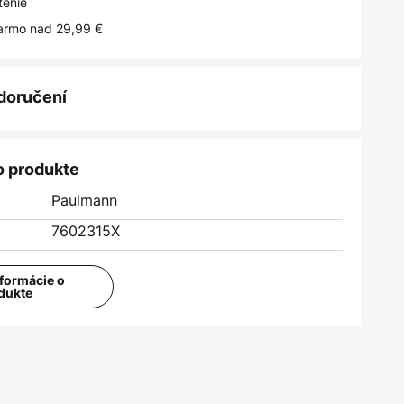
tenie
armo nad 29,99 €
 doručení
o produkte
Paulmann
7602315X
nformácie o
dukte