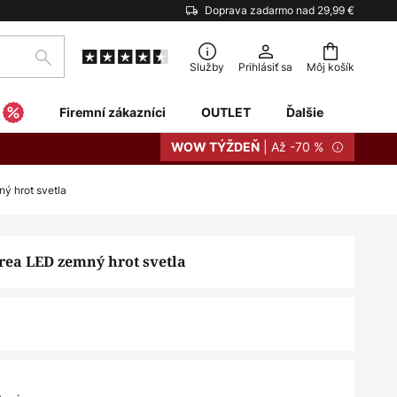
Doprava zadarmo nad 29,99 €
Hľadať
Služby
Prihlásiť sa
Môj košík
Firemní zákazníci
OUTLET
Ďalšie
| Až -70 %
WOW TÝŽDEŇ
ý hrot svetla
ea LED zemný hrot svetla