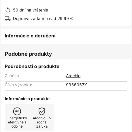
obrázkov
50 dní na vrátenie
Doprava zadarmo nad 29,99 €
Informácie o doručení
Podobné produkty
Podrobnosti o produkte
Značka
Arcchio
Číslo výrobku:
9956057X
Informácie o produkte
Energeticky
Arcchio - 5
efektívne a
ročná
odolné
záruka