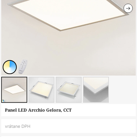
Preskočiť
Panel LED Arcchio Gelora, CCT
na
začiatok
vrátane DPH
galérie