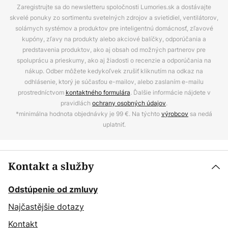
Zaregistrujte sa do newsletteru spoločnosti Lumories.sk a dostávajte
skvelé ponuky zo sortimentu svetelných zdrojov a svietidiel, ventilátorov,
solárnych systémov a produktov pre inteligentnú domácnosť, zľavové
kupóny, zľavy na produkty alebo akciové balíčky, odporúčania a
predstavenia produktov, ako aj obsah od možných partnerov pre
spoluprácu a prieskumy, ako aj žiadosti o recenzie a odporúčania na
nákup. Odber môžete kedykoľvek zrušiť kliknutím na odkaz na
odhlásenie, ktorý je súčasťou e-mailov, alebo zaslaním e-mailu
prostredníctvom
kontaktného formulára
. Ďalšie informácie nájdete v
pravidlách
ochrany osobných údajov
.
*minimálna hodnota objednávky je 99 €. Na týchto
výrobcov
sa nedá
uplatniť.
Kontakt a služby
Odstúpenie od zmluvy
Najčastějšie dotazy
Kontakt