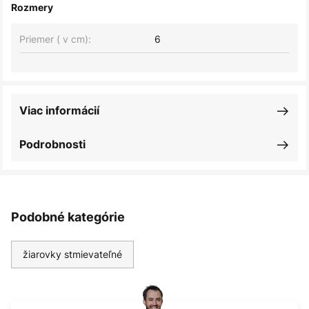
Rozmery
Priemer ( v cm):
6
Viac informácií
Podrobnosti
Podobné kategórie
žiarovky stmievateľné