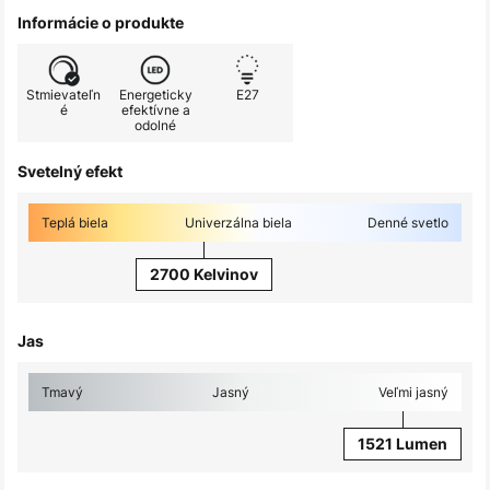
Informácie o produkte
Stmievateľn
Energeticky
E27
é
efektívne a
odolné
Svetelný efekt
Teplá biela
Univerzálna biela
Denné svetlo
2700 Kelvinov
Jas
Tmavý
Jasný
Veľmi jasný
1521 Lumen