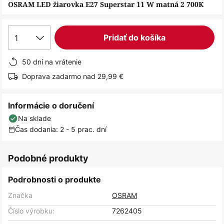
obrázkov
OSRAM LED žiarovka E27 Superstar 11 W matná 2 700K
1
Pridať do košíka
50 dní na vrátenie
Doprava zadarmo nad 29,99 €
Informácie o doručení
Na sklade
Čas dodania: 2 - 5 prac. dní
Podobné produkty
Podrobnosti o produkte
Značka
OSRAM
Číslo výrobku:
7262405