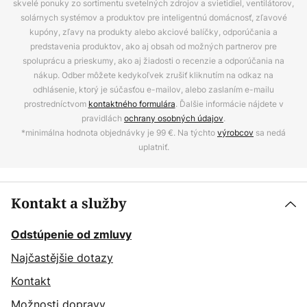
skvelé ponuky zo sortimentu svetelných zdrojov a svietidiel, ventilátorov,
solárnych systémov a produktov pre inteligentnú domácnosť, zľavové
kupóny, zľavy na produkty alebo akciové balíčky, odporúčania a
predstavenia produktov, ako aj obsah od možných partnerov pre
spoluprácu a prieskumy, ako aj žiadosti o recenzie a odporúčania na
nákup. Odber môžete kedykoľvek zrušiť kliknutím na odkaz na
odhlásenie, ktorý je súčasťou e-mailov, alebo zaslaním e-mailu
prostredníctvom
kontaktného formulára
. Ďalšie informácie nájdete v
pravidlách
ochrany osobných údajov
.
*minimálna hodnota objednávky je 99 €. Na týchto
výrobcov
sa nedá
uplatniť.
Kontakt a služby
Odstúpenie od zmluvy
Najčastějšie dotazy
Kontakt
Možnosti dopravy