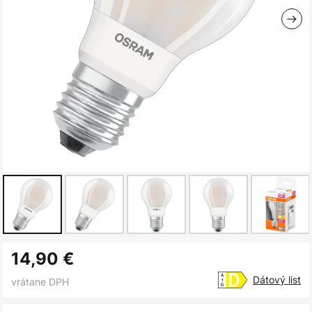
Preskočiť
14,90 €
na
začiatok
Dátový list
vrátane DPH
galérie