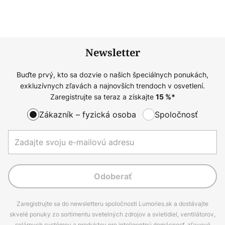
Newsletter
Buďte prvý, kto sa dozvie o našich špeciálnych ponukách,
exkluzívnych zľavách a najnovších trendoch v osvetlení.
Zaregistrujte sa teraz a získajte
15
%*
Zákazník – fyzická osoba
Spoločnosť
Odoberať
Zaregistrujte sa do newsletteru spoločnosti Lumories.sk a dostávajte
skvelé ponuky zo sortimentu svetelných zdrojov a svietidiel, ventilátorov,
solárnych systémov a produktov pre inteligentnú domácnosť, zľavové