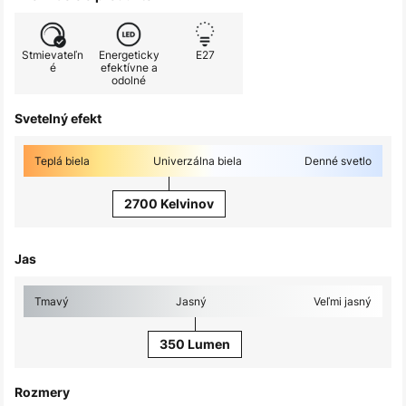
Stmievateľn
Energeticky
E27
é
efektívne a
odolné
Svetelný efekt
Teplá biela
Univerzálna biela
Denné svetlo
2700 Kelvinov
Jas
Tmavý
Jasný
Veľmi jasný
350 Lumen
Rozmery