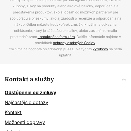
kupóny, zľavy na produkty alebo akciové balíčky, odporúčania a
predstavenia produktov, ako aj obsah od možných partnerov pre
spoluprácu a prieskumy, ako aj žiadosti o recenzie a odporúčania na
nákup. Odber môžete kedykoľvek zrušiť kliknutím na odkaz na
odhlásenie, ktorý je súčasťou e-mailov, alebo zaslaním e-mailu
prostredníctvom
kontaktného formulára
. Ďalšie informácie nájdete v
pravidlách
ochrany osobných údajov
.
*minimálna hodnota objednávky je 99 €. Na týchto
výrobcov
sa nedá
uplatniť.
Kontakt a služby
Odstúpenie od zmluvy
Najčastějšie dotazy
Kontakt
Možnosti dopravy