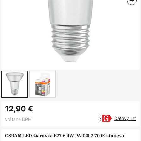
Preskočiť
12,90 €
na
začiatok
Dátový list
vrátane DPH
galérie
obrázkov
OSRAM LED žiarovka E27 6,4W PAR20 2 700K stmieva