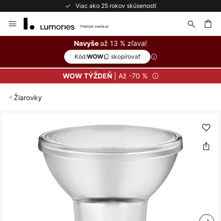
Viac ako 25 rokov skúseností
Skip
to
Content
ať
až 13 % zľava!
Navyše
Kód:
skopírovať
WOW
| Až -70 %
WOW TÝŽDEŇ
Žiarovky
Preskočiť
na
koniec
galérie
obrázkov