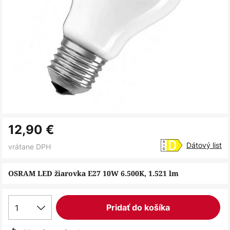
Preskočiť
12,90 €
na
začiatok
Dátový list
vrátane DPH
galérie
obrázkov
OSRAM LED žiarovka E27 10W 6.500K, 1.521 lm
1
Pridať do košíka