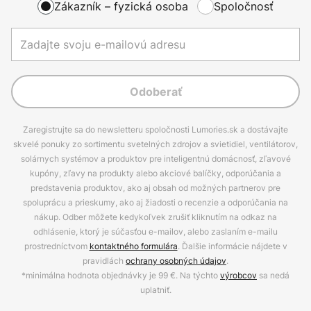
Zákazník – fyzická osoba
Spoločnosť
Odoberať
Zaregistrujte sa do newsletteru spoločnosti Lumories.sk a dostávajte
skvelé ponuky zo sortimentu svetelných zdrojov a svietidiel, ventilátorov,
solárnych systémov a produktov pre inteligentnú domácnosť, zľavové
kupóny, zľavy na produkty alebo akciové balíčky, odporúčania a
predstavenia produktov, ako aj obsah od možných partnerov pre
spoluprácu a prieskumy, ako aj žiadosti o recenzie a odporúčania na
nákup. Odber môžete kedykoľvek zrušiť kliknutím na odkaz na
odhlásenie, ktorý je súčasťou e-mailov, alebo zaslaním e-mailu
prostredníctvom
kontaktného formulára
. Ďalšie informácie nájdete v
pravidlách
ochrany osobných údajov
.
*minimálna hodnota objednávky je 99 €. Na týchto
výrobcov
sa nedá
uplatniť.