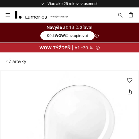
Viac ako 25 rokov skúseností
Skip
to
Content
ať
až 13 % zľava!
Navyše
Kód:
skopírovať
WOW
| Až -70 %
WOW TÝŽDEŇ
Žiarovky
Preskočiť
na
koniec
galérie
obrázkov