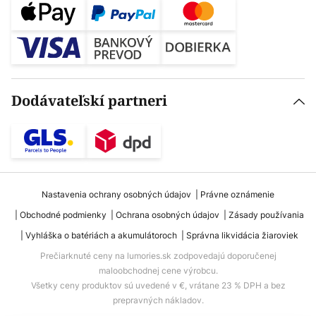
Dodávateľskí partneri
Nastavenia ochrany osobných údajov
Právne oznámenie
Obchodné podmienky
Ochrana osobných údajov
Zásady používania
Vyhláška o batériách a akumulátoroch
Správna likvidácia žiaroviek
Prečiarknuté ceny na lumories.sk zodpovedajú doporučenej
maloobchodnej cene výrobcu.
Všetky ceny produktov sú uvedené v €, vrátane 23 % DPH a bez
prepravných nákladov.