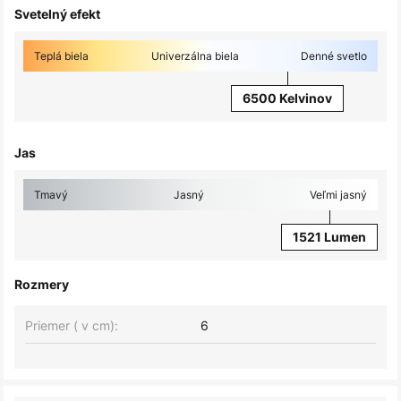
Svetelný efekt
Teplá biela
Univerzálna biela
Denné svetlo
6500 Kelvinov
Jas
Tmavý
Jasný
Veľmi jasný
1521 Lumen
Rozmery
Priemer ( v cm):
6