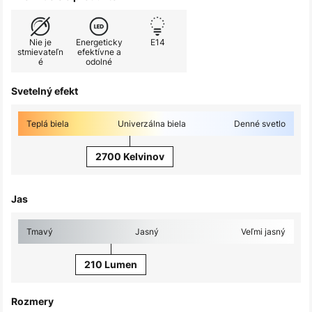
Nie je
Energeticky
E14
stmievateľn
efektívne a
é
odolné
Svetelný efekt
Teplá biela
Univerzálna biela
Denné svetlo
2700 Kelvinov
Jas
Tmavý
Jasný
Veľmi jasný
210 Lumen
Rozmery