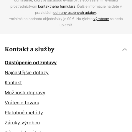
odhlásenie, ktorý je súčasťou e-mailov, alebo zaslaním e-mailu
prostredníctvom
kontaktného formulára
. Ďalšie informácie nájdete v
pravidlách
ochrany osobných údajov
.
*minimálna hodnota objednávky je 99 €. Na týchto
výrobcov
sa nedá
uplatniť.
Kontakt a služby
Odstúpenie od zmluvy
Najčastějšie dotazy
Kontakt
Možnosti dopravy
Vrátenie tovaru
Platobné metódy
Záruky výrobcu