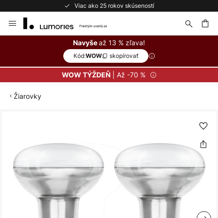
Viac ako 25 rokov skúseností
Skip
to
Content
ať
až 13 % zľava!
Navyše
Kód:
skopírovať
WOW
| Až -70 %
WOW TÝŽDEŇ
Žiarovky
Preskočiť
na
koniec
galérie
obrázkov