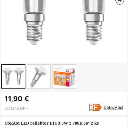
Preskočiť
11,90 €
na
začiatok
Dátový list
vrátane DPH
galérie
obrázkov
OSRAM LED reflektor E14 3,3W 2 700K 36° 2 ks